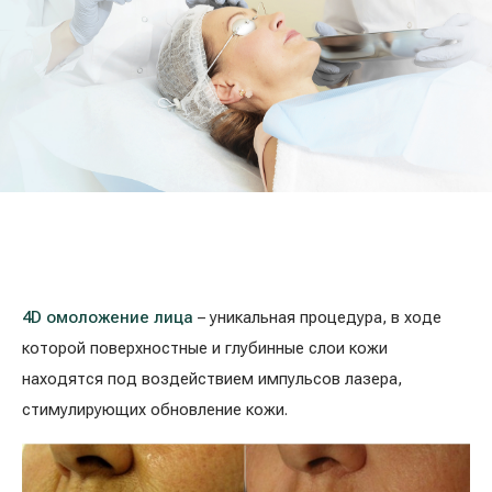
Лечение расширенных вен на ногах
Galerija
Гастроэнтерология
Кардиология (лечение сердца и сосудов)
Неврология и психиатрия
Урология
Лечение заболеваний уха, горла, носа
4D омоложение лица
– уникальная процедура, в ходе
(ЛОР)
которой поверхностные и глубинные слои кожи
находятся под воздействием импульсов лазера,
Лечение аллергий и дыхательных путей
стимулирующих обновление кожи.
Программы проверки здоровья