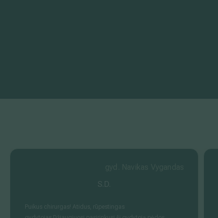
gyd. Navikas Vygandas
S.D.
Puikus chirurgas! Atidus, rūpestingas
gydytojas.Džiaugiuosi pasirinkusi šį gydytoją pėdos