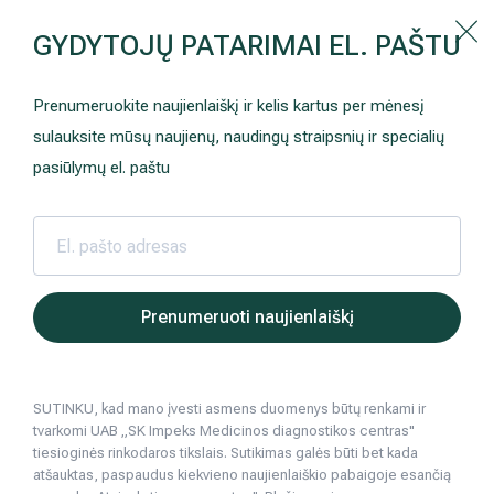
Kaip prisirašyti prie Hila | Šeimos medicinos centro?
GYDYTOJŲ PATARIMAI EL. PAŠTU
Instrukcija
Paslaugos ir kainos
Kaip užsiregistruoti
+370 698 00 000
Prenumeruokite naujienlaiškį ir kelis kartus per mėnesį
AKCIJOS
Kuo pasirūpinti prieš atvykstant
sulauksite mūsų naujienų, naudingų straipsnių ir specialių
Hila | Medicinos diagnostikos 
Prisirašyti prie „Hila“
Registruotis vizitui
pasiūlymų el. paštu
DOVANŲ KUPONAS
Ką daryti atvykus į Hila
Tyrimai
Apmokėjimas ir paslaugos
Neurologija
Apgyvendinimas ir maitinimas
Prenumeruoti naujienlaiškį
Šeimos medicina
Nedarbingumo pažymėjimai
SUTINKU, kad mano įvesti asmens duomenys būtų renkami ir
Sveikatos klubo narystė
Pacientams iš užsienio
tvarkomi UAB „SK Impeks Medicinos diagnostikos centras"
tiesioginės rinkodaros tikslais. Sutikimas galės būti bet kada
Reabilitacija ir sporto medicina
Duomenų apsauga
atšauktas, paspaudus kiekvieno naujienlaiškio pabaigoje esančią