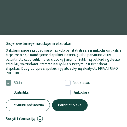
Šioje svetainėje naudojami slapukai
Siekdami pagerinti Jūsų naršymo kokybę, statistiniais ir rinkodaros tikslais
šioje svetainėje naudojame slapukus. Pasirinkę arba patvirtinę visus,
patvirtinate savo sutikimą su slapukų įrašymu. Sutikimą bet kada galėsite
atšaukti, pakeisdami interneto naršyklės nustatymus ir ištrindami
slapukus. Daugiau apie slapukus ir jų atsisakymą skaitykite
PRIVATUMO
POLITIKOJE
.
Būtini
Nuostatos
Statistika
Rinkodara
Patvirtinti pažymėtus
Patvirtinti visus
Rodyti informaciją