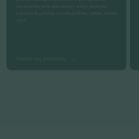
operacijai.Kitą pėdą operuosiuos ir ateityje, jei prireiks,
kreipsiuos tik į jį!Dėkoju už puikią priežiūrą, Daktare, sėkmės
Jums!
Skaityti visą atsiliepimą