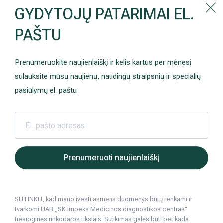
Kaip prisirašyti prie Hila | Šeimos medicinos centro?
GYDYTOJŲ PATARIMAI EL.
Instrukcija
PAŠTU
Paslaugos ir kainos
Kaip užsiregistruoti
+370 698 00 000
AKCIJOS
Kuo pasirūpinti prieš atvykstant
Prenumeruokite naujienlaiškį ir kelis kartus per mėnesį
Prisirašyti prie „Hila“
Registruotis vizitui
sulauksite mūsų naujienų, naudingų straipsnių ir specialių
DOVANŲ KUPONAS
Ką daryti atvykus į Hila
pasiūlymų el. paštu
Tyrimai
Apmokėjimas ir paslaugos
Hila | Medicinos diagnostikos ir gydymo centras
Informacija pacientams
Nemokamos pati
Nemokamos patikrinimo pro
Neurologija
Apgyvendinimas ir maitinimas
Šeimos medicina
Nedarbingumo pažymėjimai
Prenumeruoti naujienlaiškį
Sveikatos klubo narystė
Pacientams iš užsienio
Hila centre nemokamai tei
SUTINKU, kad mano įvesti asmens duomenys būtų renkami ir
Reabilitacija ir sporto medicina
Duomenų apsauga
tvarkomi UAB „SK Impeks Medicinos diagnostikos centras"