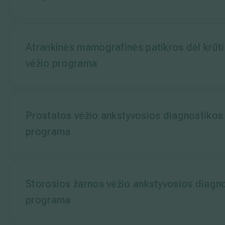
Išsiplėtusių kojų venų gydymas
Mamologija (Krūtų onkochirurgija)
Atrankinės mamografinės patikros dėl krūt
vėžio programa
Hila paslaugos
Hila gydytojai
Prostatos vėžio ankstyvosios diagnostikos
Sveikatos patarimai
programa
Storosios žarnos vėžio ankstyvosios diagn
programa