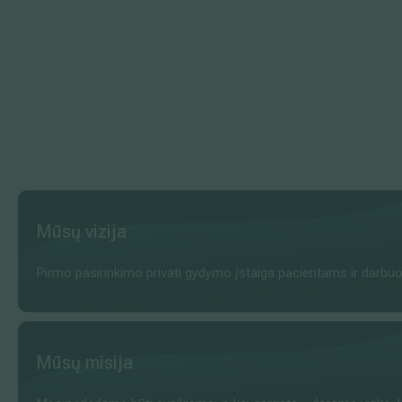
Išsiplėtusių kojų venų gydymas
Mamologija (Krūtų onkochirurgija)
Hila paslaugos
Hila gydytojai
Mūsų vizija
Sveikatos patarimai
Pirmo pasirinkimo privati gydymo įstaiga pacientams ir darbu
Mūsų misija