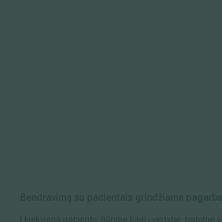
Bendravimą su pacientais grindžiame pagarba
Į kiekvieną pacientą žiūrime kaip į vertybę: rodome 