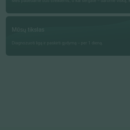
Mes padedame būti sveikiems, o kai sergate – darome viską, ka
Mūsų tikslas
Diagnozuoti ligą ir paskirti gydymą – per 1 dieną.