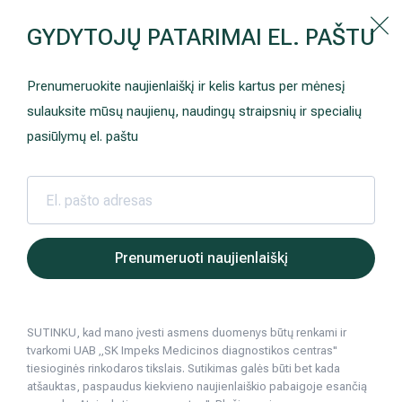
Kaip prisirašyti prie Hila | Šeimos medicinos centro?
GYDYTOJŲ PATARIMAI EL. PAŠTU
Instrukcija
Paslaugos ir kainos
Kaip užsiregistruoti
+370 698 00 000
Prenumeruokite naujienlaiškį ir kelis kartus per mėnesį
AKCIJOS
Kuo pasirūpinti prieš atvykstant
sulauksite mūsų naujienų, naudingų straipsnių ir specialių
Prisirašyti prie „Hila“
Registruotis vizitui
pasiūlymų el. paštu
DOVANŲ KUPONAS
Ką daryti atvykus į Hila
Tyrimai
Apmokėjimas ir paslaugos
Hila | Medicinos diagnostikos ir gydymo centras
Apie Hila
Neurologija
Apgyvendinimas ir maitinimas
Prenumeruoti naujienlaiškį
Šeimos medicina
Nedarbingumo pažymėjimai
SUTINKU, kad mano įvesti asmens duomenys būtų renkami ir
Sveikatos klubo narystė
Pacientams iš užsienio
tvarkomi UAB „SK Impeks Medicinos diagnostikos centras"
tiesioginės rinkodaros tikslais. Sutikimas galės būti bet kada
Reabilitacija ir sporto medicina
Duomenų apsauga
atšauktas, paspaudus kiekvieno naujienlaiškio pabaigoje esančią