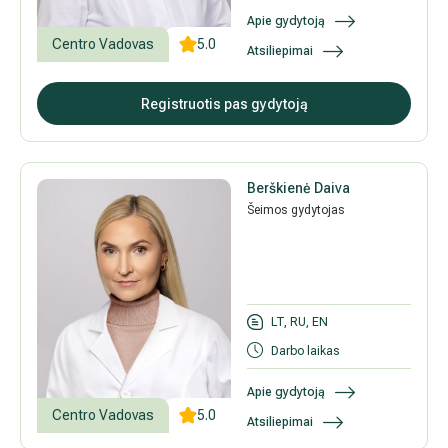
Apie gydytoją
Išsiplėtusių kojų venų gydymas
Centro Vadovas
5.0
Atsiliepimai
Mamologija (Krūtų onkochirurgija)
Registruotis pas gydytoją
Hila paslaugos
Berškienė Daiva
Hila gydytojai
Šeimos gydytojas
Sveikatos patarimai
LT, RU, EN
Darbo laikas
Apie gydytoją
Centro Vadovas
5.0
Atsiliepimai