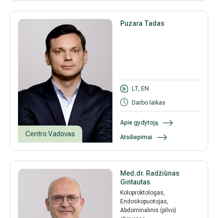
Puzara Tadas
LT, EN
Darbo laikas
Apie gydytoją
Centro Vadovas
Atsiliepimai
Med.dr. Radžiūnas
Gintautas
Koloproktologas,
Endoskopuotojas,
Abdominalinis (pilvo)