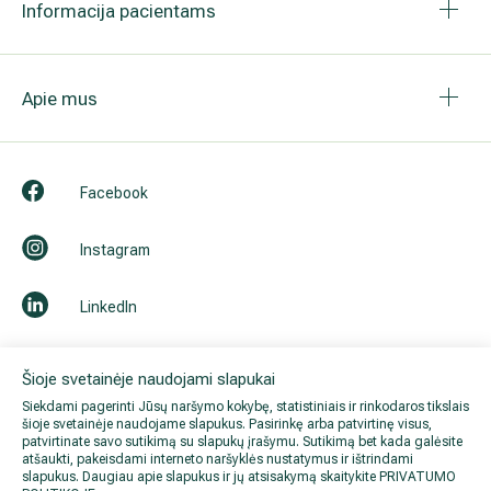
Informacija pacientams
Apie mus
Facebook
Instagram
LinkedIn
Youtube
Šioje svetainėje naudojami slapukai
Siekdami pagerinti Jūsų naršymo kokybę, statistiniais ir rinkodaros tikslais
šioje svetainėje naudojame slapukus. Pasirinkę arba patvirtinę visus,
patvirtinate savo sutikimą su slapukų įrašymu. Sutikimą bet kada galėsite
atšaukti, pakeisdami interneto naršyklės nustatymus ir ištrindami
slapukus. Daugiau apie slapukus ir jų atsisakymą skaitykite
PRIVATUMO