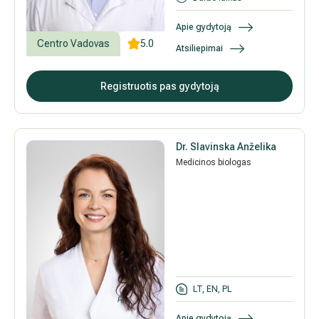
Apie gydytoją
Centro Vadovas
5.0
Atsiliepimai
Registruotis pas gydytoją
Dr. Slavinska Anželika
Medicinos biologas
LT, EN, PL
Apie gydytoją