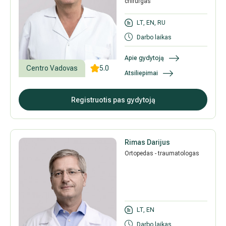
chirurgas
LT, EN, RU
Darbo laikas
Apie gydytoją
Centro Vadovas
5.0
Atsiliepimai
Registruotis pas gydytoją
Rimas Darijus
Ortopedas - traumatologas
LT, EN
Darbo laikas