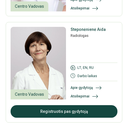
Centro Vadovas
Atsiliepimai
Steponėnienė Aida
Radiologas
LT, EN, RU
Darbo laikas
Apie gydytoją
Centro Vadovas
Atsiliepimai
Registruotis pas gydytoją