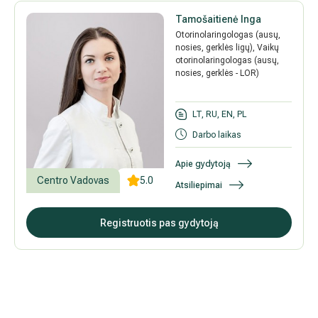
Tamošaitienė Inga
Otorinolaringologas (ausų,
nosies, gerklės ligų), Vaikų
otorinolaringologas (ausų,
nosies, gerklės - LOR)
LT, RU, EN, PL
Darbo laikas
Apie gydytoją
Centro Vadovas
5.0
Atsiliepimai
Registruotis pas gydytoją