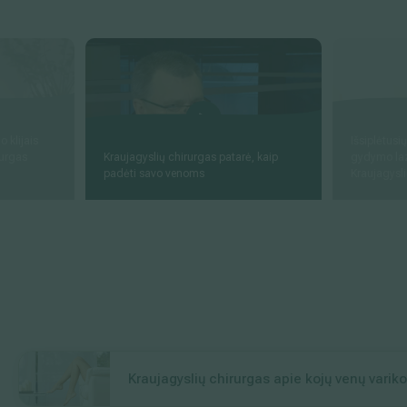
 klijais
Išsiplėtusi
rurgas
Kraujagyslių chirurgas patarė, kaip
gydymo laz
padėti savo venoms
Kraujagysl
Kraujagyslių chirurgas apie kojų venų varik