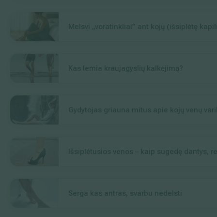
Melsvi „voratinkliai” ant kojų (išsiplėtę kapi
Kas lemia kraujagyslių kalkėjimą?
Gydytojas griauna mitus apie kojų venų var
Išsiplėtusios venos – kaip sugedę dantys, re
Serga kas antras, svarbu nedelsti