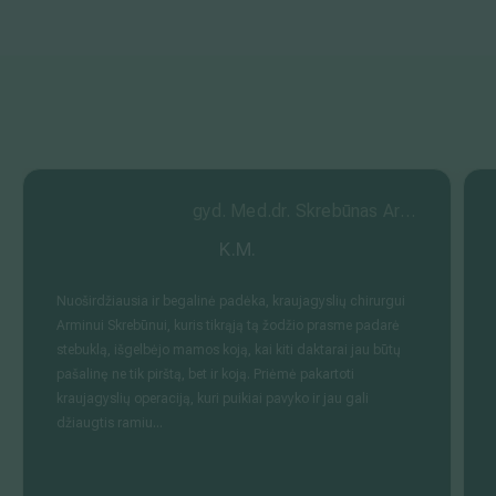
gyd. Med.dr. Skrebūnas Arminas
K.M.
Nuoširdžiausia ir begalinė padėka, kraujagyslių chirurgui
Arminui Skrebūnui, kuris tikrąją tą žodžio prasme padarė
stebuklą, išgelbėjo mamos koją, kai kiti daktarai jau būtų
pašalinę ne tik pirštą, bet ir koją. Priėmė pakartoti
kraujagyslių operaciją, kuri puikiai pavyko ir jau gali
džiaugtis ramiu...