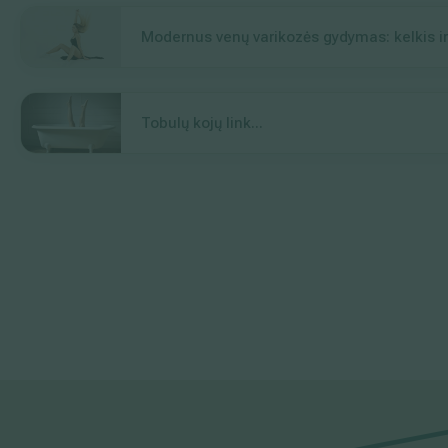
Modernus venų varikozės gydymas: kelkis ir
Tobulų kojų link...