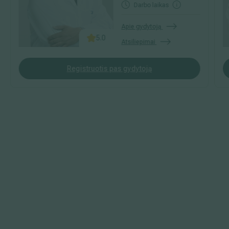
Darbo laikas
Apie gydytoją
5.0
Atsiliepimai
Registruotis pas gydytoją