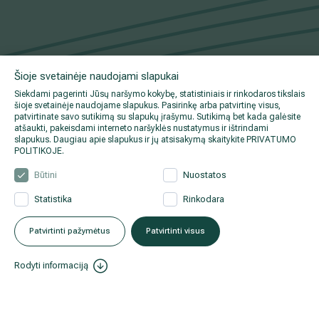
Šioje svetainėje naudojami slapukai
Siekdami pagerinti Jūsų naršymo kokybę, statistiniais ir rinkodaros tikslais
šioje svetainėje naudojame slapukus. Pasirinkę arba patvirtinę visus,
patvirtinate savo sutikimą su slapukų įrašymu. Sutikimą bet kada galėsite
atšaukti, pakeisdami interneto naršyklės nustatymus ir ištrindami
slapukus. Daugiau apie slapukus ir jų atsisakymą skaitykite
PRIVATUMO
POLITIKOJE
.
Būtini
Nuostatos
Statistika
Rinkodara
Patvirtinti pažymėtus
Patvirtinti visus
Rodyti informaciją