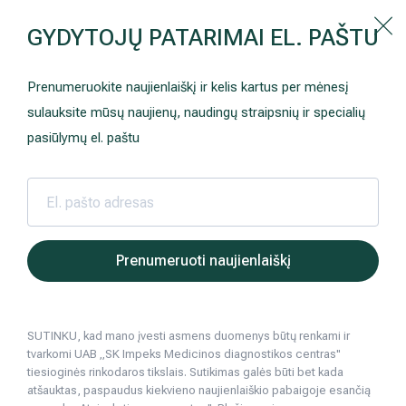
Kaip prisirašyti prie Hila | Šeimos medicinos centro?
GYDYTOJŲ PATARIMAI EL. PAŠTU
Instrukcija
Paslaugos ir kainos
Kaip užsiregistruoti
+370 698 00 000
Prenumeruokite naujienlaiškį ir kelis kartus per mėnesį
AKCIJOS
Kuo pasirūpinti prieš atvykstant
sulauksite mūsų naujienų, naudingų straipsnių ir specialių
Prisirašyti prie „Hila“
Registruotis vizitui
pasiūlymų el. paštu
DOVANŲ KUPONAS
Ką daryti atvykus į Hila
Tyrimai
Apmokėjimas ir paslaugos
Neurologija
Apgyvendinimas ir maitinimas
Hila | Medicinos diagnostikos ir gydymo centras
Paslaugos ir kainos
Išsiplėtusių koj
Prenumeruoti naujienlaiškį
Šeimos medicina
Nedarbingumo pažymėjimai
SUTINKU, kad mano įvesti asmens duomenys būtų renkami ir
Sveikatos klubo narystė
Pacientams iš užsienio
tvarkomi UAB „SK Impeks Medicinos diagnostikos centras"
tiesioginės rinkodaros tikslais. Sutikimas galės būti bet kada
Reabilitacija ir sporto medicina
Duomenų apsauga
atšauktas, paspaudus kiekvieno naujienlaiškio pabaigoje esančią