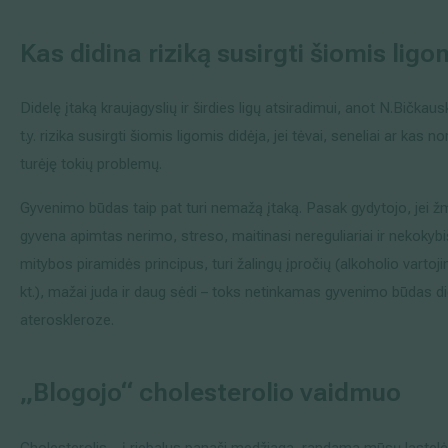
Kas didina riziką susirgti šiomis ligo
Didelę įtaką kraujagyslių ir širdies ligų atsiradimui, anot N.Bičkau
t.y. rizika susirgti šiomis ligomis didėja, jei tėvai, seneliai ar kas n
turėję tokių problemų.
Gyvenimo būdas taip pat turi nemažą įtaką. Pasak gydytojo, jei 
gyvena apimtas nerimo, streso, maitinasi nereguliariai ir nekokybiš
mitybos piramidės principus, turi žalingų įpročių (alkoholio vartoj
kt.), mažai juda ir daug sėdi – toks netinkamas gyvenimo būdas did
ateroskleroze.
„Blogojo“ cholesterolio vaidmuo
Cholesterolis – į riebalus panaši medžiaga, randama mūsų ląstelė