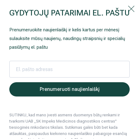
Kaip prisirašyti prie Hila | Šeimos medicinos centro?
GYDYTOJŲ PATARIMAI EL. PAŠTU
Instrukcija
Paslaugos ir kainos
Kaip užsiregistruoti
+370 698 00 000
Prenumeruokite naujienlaiškį ir kelis kartus per mėnesį
AKCIJOS
Kuo pasirūpinti prieš atvykstant
sulauksite mūsų naujienų, naudingų straipsnių ir specialių
Prisirašyti prie „Hila“
Registruotis vizitui
pasiūlymų el. paštu
DOVANŲ KUPONAS
Ką daryti atvykus į Hila
Tyrimai
Apmokėjimas ir paslaugos
Hila | Medicinos diagnostikos ir gydymo centras
Sveikatos patarimai
Kraujagyslių lig
Kas lemia k
2022 03 21
Neurologija
Apgyvendinimas ir maitinimas
Prenumeruoti naujienlaiškį
Kas lemia kraujagyslių kalkėjimą?
Šeimos medicina
Nedarbingumo pažymėjimai
Kraujagyslių ligos, kojų venų varikozė
SUTINKU, kad mano įvesti asmens duomenys būtų renkami ir
Sveikatos klubo narystė
Pacientams iš užsienio
tvarkomi UAB „SK Impeks Medicinos diagnostikos centras"
4
min. skaitymo
tiesioginės rinkodaros tikslais. Sutikimas galės būti bet kada
Reabilitacija ir sporto medicina
Duomenų apsauga
atšauktas, paspaudus kiekvieno naujienlaiškio pabaigoje esančią