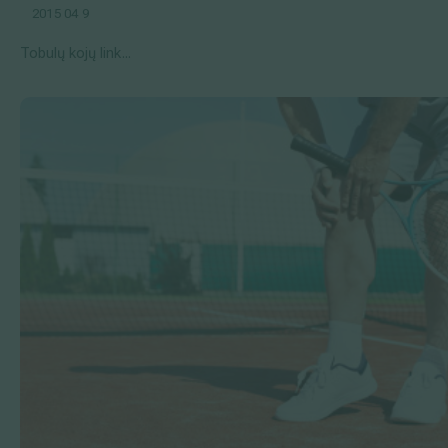
2015 04 9
Tobulų kojų link...