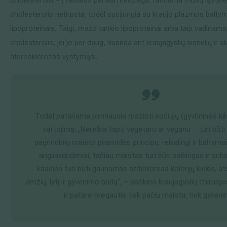
cholesterolis netirpsta, todėl susijungia su kraujo plazmos balty
lipoproteinais. Taigi, mažo tankio lipoproteinai arba taip vadinam
cholesterolis, jei jo per daug, nusėda ant kraujagyslių sienelių ir s
aterosklerozės vystymąsi.
Todėl patariama pirmiausia mažinti sočiųjų (gyvūninės kil
vartojimą. „Nereikia tapti vegetaru ar veganu – turi būti
pagrindinių maisto piramidės principų: reikalingi ir baltymai, i
angliavandeniai, tačiau maistas turi būti saikingas ir su
kasdien turi būti gaunamas atitinkamas kolorijų kiekis, ats
amžių, lytį ir gyvenimo būdą“, – patikino kraujagyslių chirur
ir patarė mėgautis tiek pačiu maistu, tiek gyven