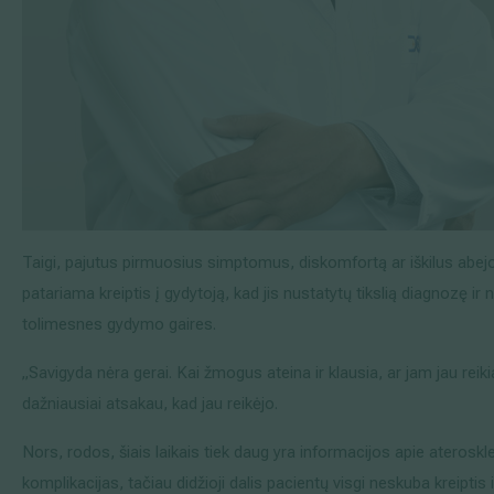
Taigi, pajutus pirmuosius simptomus, diskomfortą ar iškilus ab
patariama kreiptis į gydytoją, kad jis nustatytų tikslią diagnozę ir
tolimesnes gydymo gaires.
„Savigyda nėra gerai. Kai žmogus ateina ir klausia, ar jam jau reiki
dažniausiai atsakau, kad jau reikėjo.
Nors, rodos, šiais laikais tiek daug yra informacijos apie ateroskle
komplikacijas, tačiau didžioji dalis pacientų visgi neskuba kreiptis 