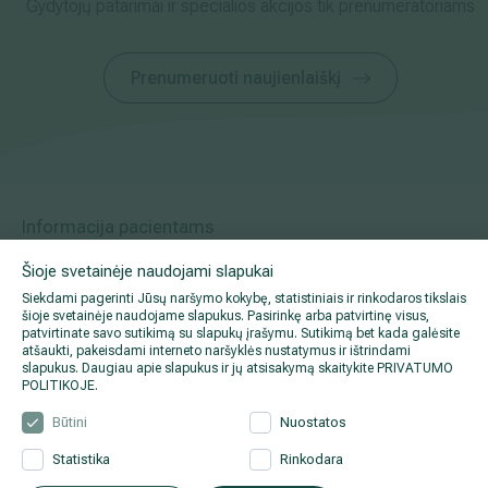
Gydytojų patarimai ir specialios akcijos tik prenumeratoriams
Prenumeruoti naujienlaiškį
Informacija pacientams
Šioje svetainėje naudojami slapukai
Siekdami pagerinti Jūsų naršymo kokybę, statistiniais ir rinkodaros tikslais
Apie mus
šioje svetainėje naudojame slapukus. Pasirinkę arba patvirtinę visus,
patvirtinate savo sutikimą su slapukų įrašymu. Sutikimą bet kada galėsite
atšaukti, pakeisdami interneto naršyklės nustatymus ir ištrindami
slapukus. Daugiau apie slapukus ir jų atsisakymą skaitykite
PRIVATUMO
POLITIKOJE
.
Facebook
Būtini
Nuostatos
Statistika
Rinkodara
Instagram