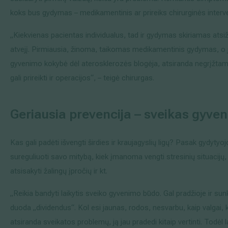
koks bus gydymas – medikamentinis ar prireiks chirurginės interve
„Kiekvienas pacientas individualus, tad ir gydymas skiriamas atsiž
atvejį. Pirmiausia, žinoma, taikomas medikamentinis gydymas, o
gyvenimo kokybė dėl aterosklerozės blogėja, atsiranda negrįžta
gali prireikti ir operacijos“, – teigė chirurgas.
Geriausia prevencija – sveikas gyve
Kas gali padėti išvengti širdies ir kraujagyslių ligų? Pasak gydytyoj
sureguliuoti savo mitybą, kiek įmanoma vengti stresinių situacijų, 
atsisakyti žalingų įpročių ir kt.
„Reikia bandyti laikytis sveiko gyvenimo būdo. Gal pradžioje ir sunk
duoda „dividendus“. Kol esi jaunas, rodos, nesvarbu, kaip valgai, ki
atsiranda sveikatos problemų, ją jau pradedi kitaip vertinti. Todėl 