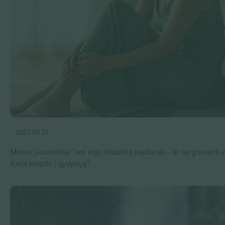
2025 03 27
Melsvi „voratinkliai” ant kojų (išsiplėtę kapiliarai) – ar tai gręsiant
Kada kreiptis į gydytoją?