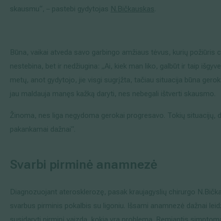
skausmu“, – pastebi gydytojas
N.Bičkauskas
.
Būna, vaikai atveda savo garbingo amžiaus tėvus, kurių požiūris c
nestebina, bet ir nedžiugina: „Ai, kiek man liko, galbūt ir taip išgyv
metų, anot gydytojo, jie visgi sugrįžta, tačiau situacija būna gerok
jau maldauja manęs kažką daryti, nes nebegali ištverti skausmo.
Žinoma, nes liga negydoma gerokai progresavo. Tokių situacijų, d
pakankamai dažnai“.
Svarbi pirminė anamnezė
Diagnozuojant aterosklerozę, pasak kraujagyslių chirurgo N.Bička
svarbus pirminis pokalbis su ligoniu. Išsami anamnezė dažnai leid
susidaryti pirminį vaizdą, kokia yra problema. Remiantis simpto