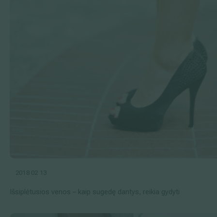
2018 02 13
Išsiplėtusios venos – kaip sugedę dantys, reikia gydyti