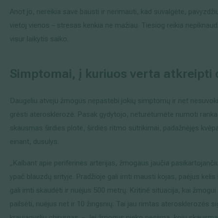
Anot jo, nereikia save bausti ir nerimauti, kad suvalgėte, pavyzdži
vietoj vienos – stresas kenkia ne mažiau. Tiesiog reikia nepiknaudž
visur laikytis saiko.
Simptomai, į kuriuos verta atkreipti
Daugeliu atveju žmogus nepastebi jokių simptomų ir net nesuvokia
grėsti aterosklerozė. Pasak gydytojo, neturėtumėte numoti ranka,
skausmas širdies plote, širdies ritmo sutrikimai, padažnėjęs kvėp
einant, dusulys.
„Kalbant apie periferines arterijas, žmogaus jaučia pasikartojanč
ypač blauzdų srityje. Pradžioje gali imti mausti kojas, paėjus kelis
gali imti skaudėti ir nuėjus 500 metrų. Kritinė situacija, kai žmogui r
pailsėti, nuėjus net ir 10 žingsnių. Tai jau rimtas aterosklerozės s
kraujagyslių chirurgas. – Jei žmogus nieko nesiima, kojų skausmas 