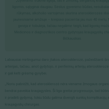
„Gyvenimo trukmė ilgėja, tad ir žmonių, sergančių kraujagysl
ligomis, sąlyginai daugiau. Sėslus gyvenimo būdas, nesubal
rūkymas, alkoholio vartojimas skatina aterosklerozės išs
jaunesniame amžiuje – kreipiasi pacientai jau nuo 40 metų
gerėja ir tobulėja, tačiau negalime teigti, kad ligonių mažė
Medicinos ir diagnostikos centro gydytojas kraujagyslių chi
Bičkauskas.
Labiausiai mirtingumui daro įtakos aterosklerozė, pažeidžianti šir
arterijas, tačiau, anot gydytojo, ir periferinių arterijų ateroskleroz
ir gali kelti grėsmę gyvybei.
„Noriu pabrėžti, kad aterosklerozė nėra viename žmogaus organ
bendrai paveikia kraujagysles. Ši liga greitai progresuoja, tad būti
ir pradėti gydymą, tokiu būdu galima išvengti sunkių komplikacijų a
kraujagyslių chirurgas.