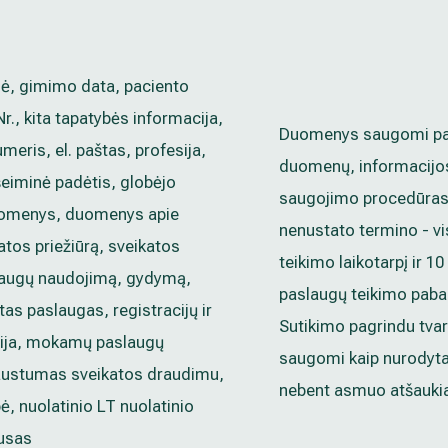
ė, gimimo data, paciento
Nr., kita tapatybės informacija,
Duomenys saugomi pag
umeris, el. paštas, profesija,
duomenų, informacijo
šeiminė padėtis, globėjo
saugojimo procedūras,
duomenys, duomenys apie
nenustato termino - v
atos priežiūrą, sveikatos
teikimo laikotarpį ir 1
laugų naudojimą, gydymą,
paslaugų teikimo paba
tas paslaugas, registracijų ir
Sutikimo pagrindu tv
cija, mokamų paslaugų
saugomi kaip nurodyta
ustumas sveikatos draudimu,
nebent asmuo atšaukia
bė, nuolatinio LT nuolatinio
usas