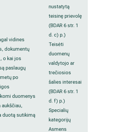
nustatytą
teisinę prievolę
(BDAR 6 str. 1
d. c) p.)
al vidines
Teisėti
s, dokumentų
duomenų
 o kai jos
valdytojo ar
isą paslaugų
trečiosios
0 metų po
šalies interesai
igos
(BDAR 6 str. 1
arkomi duomenys
d. f) p.)
 aukščiau,
Specialių
 duotą sutikimą
kategorijų
Asmens