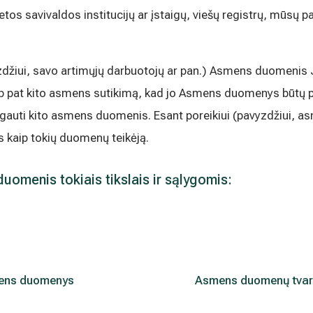
etos savivaldos institucijų ar įstaigų, viešų registrų, mūsų 
yzdžiui, savo artimųjų darbuotojų ar pan.) Asmens duomeni
ip pat kito asmens sutikimą, kad jo Asmens duomenys būtų 
i ar gauti kito asmens duomenis. Esant poreikiui (pavyzdžiui,
kaip tokių duomenų teikėją.
omenis tokiais tikslais ir sąlygomis:
ens duomenys
Asmens duomenų tvar