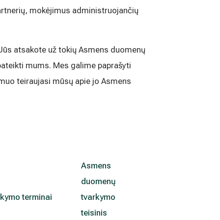
partnerių, mokėjimus administruojančių
s Jūs atsakote už tokių Asmens duomenų
pateikti mums. Mes galime paprašyti
 asmuo teiraujasi mūsų apie jo Asmens
Asmens
duomenų
kymo terminai
tvarkymo
teisinis