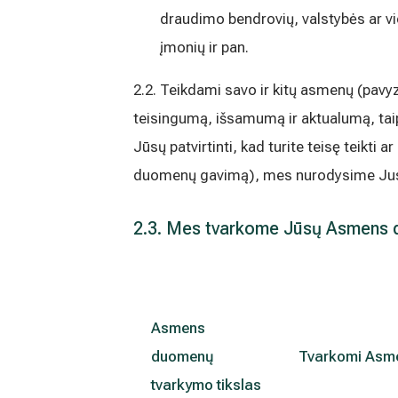
draudimo bendrovių, valstybės ar vi
įmonių ir pan.
2.2. Teikdami savo ir kitų asmenų (pav
teisingumą, išsamumą ir aktualumą, ta
Jūsų patvirtinti, kad turite teisę teikt
duomenų gavimą), mes nurodysime Jus 
2.3. Mes tvarkome Jūsų Asmens du
Asmens
duomenų
Tvarkomi Asm
tvarkymo tikslas