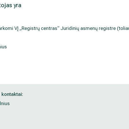
ojas yra
komi VĮ „Registrų centras“ Juridinių asmenų registre (tolia
nius
kontaktai:
lnius