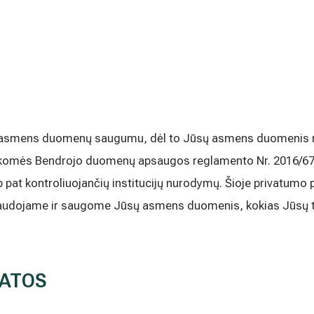
 asmens duomenų saugumu, dėl to Jūsų asmens duomenis re
omės Bendrojo duomenų apsaugos reglamento Nr. 2016/679 
 pat kontroliuojančių institucijų nurodymų. Šioje privatumo po
naudojame ir saugome Jūsų asmens duomenis, kokias Jūsų te
TATOS