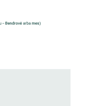
u –
Bendrovė
arba
mes
)