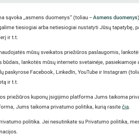
jama sąvoka „asmens duomenys“ (toliau –
Asmens duomenys
galime tiesiogiai arba netiesiogiai nustatyti Jūsų tapatybę, 
į ir t.t.
s naudojatės mūsų sveikatos priežiūros paslaugomis, lankotė
tais būdais, lankotės mūsų interneto svetainėje, pasiekiamoje
klų paskyrose Facebook, LinkedIn, YouTube ir Instagram (tol
 ir t.t.
tos priežiūros kuponų įsigijimo platforma Jums taikoma priva
orma, Jums taikoma privatumo politika, kurią rasite
čia
.
 Privatumo politika. Jei nesutinkate su Privatumo politika, me
macijos.