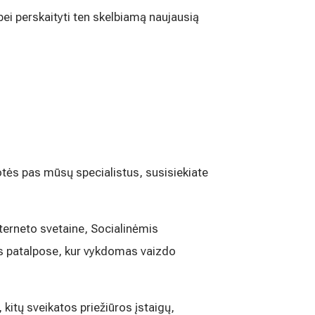
 bei perskaityti ten skelbiamą naujausią
tės pas mūsų specialistus, susisiekiate
erneto svetaine, Socialinėmis
is patalpose, kur vykdomas vaizdo
itų sveikatos priežiūros įstaigų,