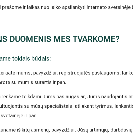
tad prašome ir laikas nuo laiko apsilankyti Interneto svetainėje
ENS DUOMENIS MES TVARKOME?
me tokiais būdais:
eikiate mums, pavyzdžiui, registruojatės paslaugoms, lanko
rote su mumis sutartis ir pan.
urenkame teikdami Jums paslaugas ar, Jums naudojantis Int
tuojantis su mūsų specialistais, atliekant tyrimus, lankant
svetainėje ir pan.
ame iš kitų asmenų, pavyzdžiui, Jūsų artimųjų, darbdavių, k