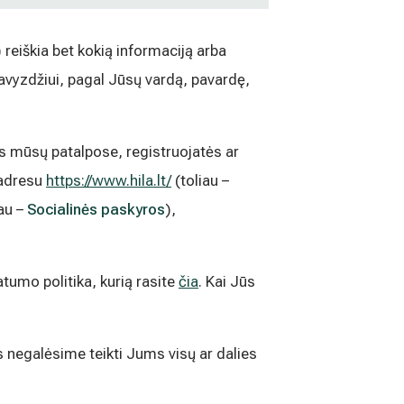
) reiškia bet kokią informaciją arba
pavyzdžiui, pagal Jūsų vardą, pavardę,
s mūsų patalpose, registruojatės ar
 adresu
https://www.hila.lt/
(toliau –
iau –
Socialinės paskyros
),
tumo politika, kurią rasite
čia
. Kai Jūs
s negalėsime teikti Jums visų ar dalies