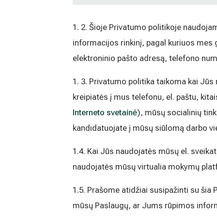
1. 2. Šioje Privatumo politikoje naudo
informacijos rinkinį, pagal kuriuos mes 
elektroninio pašto adresą, telefono numer
1. 3. Privatumo politika taikoma kai Jū
kreipiatės į mus telefonu, el. paštu, ki
Interneto svetainė
), mūsų socialinių tin
kandidatuojate į mūsų siūlomą darbo vietą
1.4. Kai Jūs naudojatės mūsų el. sveika
naudojatės mūsų virtualia mokymų platf
1.5. Prašome atidžiai susipažinti su šia
mūsų Paslaugų, ar Jums rūpimos infor