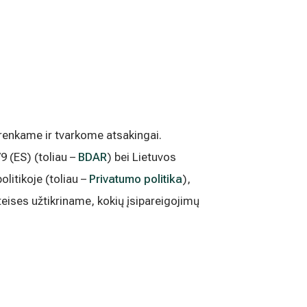
nkame ir tvarkome atsakingai.
(ES) (toliau –
BDAR
) bei Lietuvos
litikoje (toliau –
Privatumo politika
),
ises užtikriname, kokių įsipareigojimų