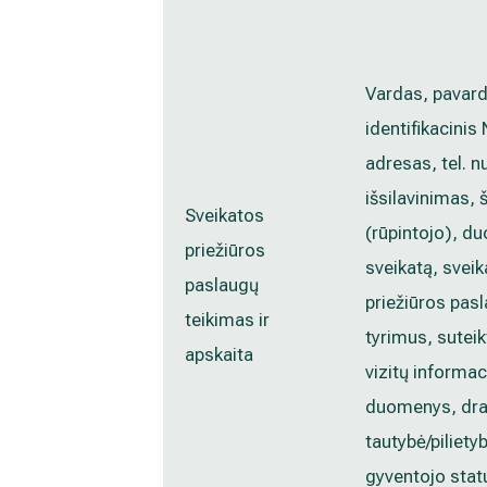
Vardas, pavard
identifikacinis 
adresas, tel. n
išsilavinimas, 
Sveikatos
(rūpintojo), 
priežiūros
sveikatą, sveik
paslaugų
priežiūros pas
teikimas ir
tyrimus, suteik
apskaita
vizitų informa
duomenys, dra
tautybė/piliety
gyventojo stat