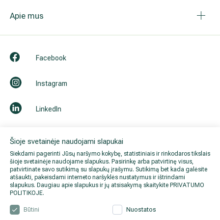
Apie mus
Facebook
Instagram
LinkedIn
Youtube
Šioje svetainėje naudojami slapukai
Siekdami pagerinti Jūsų naršymo kokybę, statistiniais ir rinkodaros tikslais
šioje svetainėje naudojame slapukus. Pasirinkę arba patvirtinę visus,
patvirtinate savo sutikimą su slapukų įrašymu. Sutikimą bet kada galėsite
atšaukti, pakeisdami interneto naršyklės nustatymus ir ištrindami
slapukus. Daugiau apie slapukus ir jų atsisakymą skaitykite
PRIVATUMO
POLITIKOJE
.
Būtini
Nuostatos