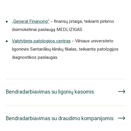
Akušerija ginekologija
Vidaus tvarkos taisyklės
„General Financing“
– finansų įstaiga, teikianti pirkimo
Alergijų ir kvėpavimo takų gydymas
Kaip atvykti į Hila
išsimokėtinai paslaugą MEDLIZIGAS.
Urologija
Nemokamos patikrinimo programos
Valstybinis patologijos centras
– Vilniaus universiteto
ligoninės Santariškių klinikų filialas, teikiantis patologijos
Oftalmologija (akių gydymas)
Tyrimai ir gydymo paskyrimas – 1 diena
diagnostikos paslaugas.
Kardiologija
Galerija
Gastroenterologija (virškinimo ligos)
Bendradarbiavimas su ligonių kasomis
Abdominalinė (pilvo) ir bendroji chirurgija
Ausų, nosies, gerklės (LOR) ligų gydymas
Bendradarbiavimas su draudimo kompanijomis
Ortopedija-traumatologija