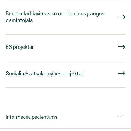
Išsiplėtusių kojų venų gydymas
Bendradarbiavimas su medicininės įrangos
gamintojais
Mamologija (Krūtų onkochirurgija)
ES projektai
Hila paslaugos
Hila gydytojai
Socialinės atsakomybės projektai
Sveikatos patarimai
Informacija pacientams