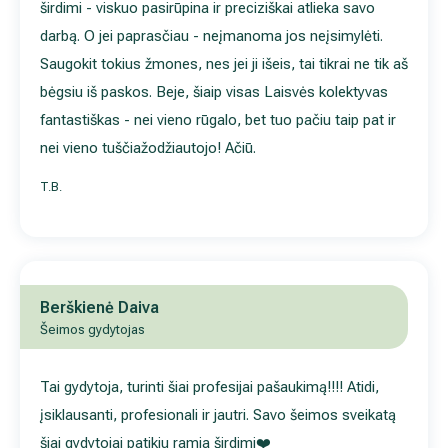
širdimi - viskuo pasirūpina ir preciziškai atlieka savo
darbą. O jei paprasčiau - neįmanoma jos neįsimylėti.
Saugokit tokius žmones, nes jei ji išeis, tai tikrai ne tik aš
bėgsiu iš paskos. Beje, šiaip visas Laisvės kolektyvas
fantastiškas - nei vieno rūgalo, bet tuo pačiu taip pat ir
nei vieno tuščiažodžiautojo! Ačiū.
T.B.
Berškienė Daiva
Šeimos gydytojas
Tai gydytoja, turinti šiai profesijai pašaukimą!!!! Atidi,
įsiklausanti, profesionali ir jautri. Savo šeimos sveikatą
šiai gydytojai patikiu ramia širdimi❤️