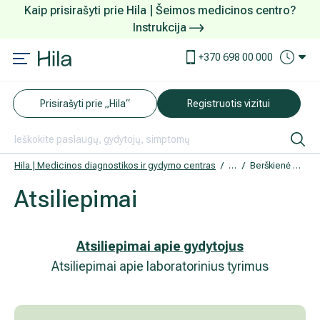
Kaip prisirašyti prie Hila | Šeimos medicinos centro?
Instrukcija
Paslaugos ir kainos
Kaip užsiregistruoti
+370 698 00 000
AKCIJOS
Kuo pasirūpinti prieš atvykstant
Prisirašyti prie „Hila“
Registruotis vizitui
DOVANŲ KUPONAS
Ką daryti atvykus į Hila
Tyrimai
Apmokėjimas ir paslaugos
Hila | Medicinos diagnostikos ir gydymo centras
Atsiliepimai
Berškienė Daiva
Atsiliepimai
Neurologija
Apgyvendinimas ir maitinimas
Šeimos medicina
Nedarbingumo pažymėjimai
Atsiliepimai apie gydytojus
Atsiliepimai apie laboratorinius tyrimus
Sveikatos klubo narystė
Pacientams iš užsienio
Reabilitacija ir sporto medicina
Duomenų apsauga