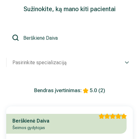
Sužinokite, ką mano kiti pacientai
Išsiplėtusių kojų venų gydymas
Mamologija (Krūtų onkochirurgija)
Hila paslaugos
Pasirinkite specializaciją
Hila gydytojai
Sveikatos patarimai
Bendras įvertinimas:
5.0
(2)
Berškienė Daiva
Šeimos gydytojas