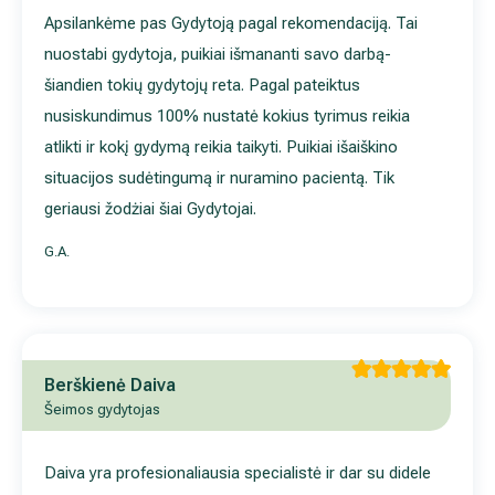
Apsilankėme pas Gydytoją pagal rekomendaciją. Tai
nuostabi gydytoja, puikiai išmananti savo darbą-
šiandien tokių gydytojų reta. Pagal pateiktus
nusiskundimus 100% nustatė kokius tyrimus reikia
atlikti ir kokį gydymą reikia taikyti. Puikiai išaiškino
situacijos sudėtingumą ir nuramino pacientą. Tik
geriausi žodżiai šiai Gydytojai.
G.A.
Berškienė Daiva
Šeimos gydytojas
Daiva yra profesionaliausia specialistė ir dar su didele