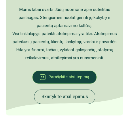
Akušerija ginekologija
Vidaus tvarkos taisyklės
Mums labai svarbi Jūsų nuomonė apie suteiktas
paslaugas. Stengiamės nuolat gerinti jų kokybę ir
Alergijų ir kvėpavimo takų gydymas
Kaip atvykti į Hila
pacientų aptarnavimo kultūrą.
Visi tinklalapyje pateikti atsiliepimai yra tikri. Atsiliepimus
Urologija
Nemokamos patikrinimo programos
pateikusių pacientų, klientų, lankytojų vardai ir pavardės
Hila yra žinomi, tačiau, vykdant galiojančių įstatymų
Oftalmologija (akių gydymas)
Tyrimai ir gydymo paskyrimas – 1 diena
reikalavimus, atsiliepimai yra nuasmeninti.
Kardiologija
Galerija
Parašykite atsiliepimą
Gastroenterologija (virškinimo ligos)
Abdominalinė (pilvo) ir bendroji chirurgija
Skaitykite atsiliepimus
Ausų, nosies, gerklės (LOR) ligų gydymas
Ortopedija-traumatologija