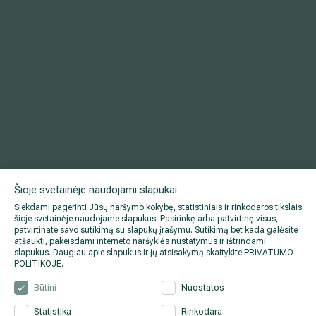
Šioje svetainėje naudojami slapukai
Siekdami pagerinti Jūsų naršymo kokybę, statistiniais ir rinkodaros tikslais
šioje svetainėje naudojame slapukus. Pasirinkę arba patvirtinę visus,
patvirtinate savo sutikimą su slapukų įrašymu. Sutikimą bet kada galėsite
atšaukti, pakeisdami interneto naršyklės nustatymus ir ištrindami
slapukus. Daugiau apie slapukus ir jų atsisakymą skaitykite
PRIVATUMO
POLITIKOJE
.
Būtini
Nuostatos
Statistika
Rinkodara