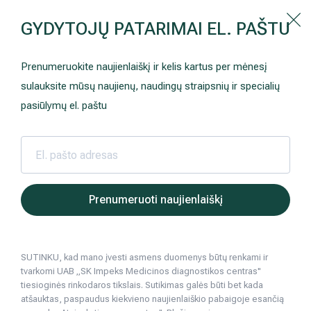
Kaip prisirašyti prie Hila | Šeimos medicinos centro?
GYDYTOJŲ PATARIMAI EL. PAŠTU
Instrukcija
Paslaugos ir kainos
Kaip užsiregistruoti
+370 698 00 000
Prenumeruokite naujienlaiškį ir kelis kartus per mėnesį
AKCIJOS
Kuo pasirūpinti prieš atvykstant
sulauksite mūsų naujienų, naudingų straipsnių ir specialių
Prisirašyti prie „Hila“
Registruotis vizitui
pasiūlymų el. paštu
DOVANŲ KUPONAS
Ką daryti atvykus į Hila
Tyrimai
Apmokėjimas ir paslaugos
Neurologija
Apgyvendinimas ir maitinimas
Hila | Medicinos diagnostikos ir gydymo centras
Paslaugos ir kainos
Prenumeruoti naujienlaiškį
Šeimos medicina
Nedarbingumo pažymėjimai
SUTINKU, kad mano įvesti asmens duomenys būtų renkami ir
Sveikatos klubo narystė
Pacientams iš užsienio
tvarkomi UAB „SK Impeks Medicinos diagnostikos centras"
tiesioginės rinkodaros tikslais. Sutikimas galės būti bet kada
Reabilitacija ir sporto medicina
Duomenų apsauga
atšauktas, paspaudus kiekvieno naujienlaiškio pabaigoje esančią