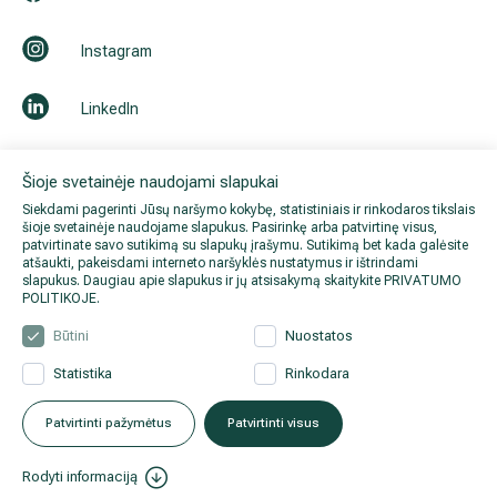
Instagram
LinkedIn
Youtube
Šioje svetainėje naudojami slapukai
Siekdami pagerinti Jūsų naršymo kokybę, statistiniais ir rinkodaros tikslais
šioje svetainėje naudojame slapukus. Pasirinkę arba patvirtinę visus,
patvirtinate savo sutikimą su slapukų įrašymu. Sutikimą bet kada galėsite
atšaukti, pakeisdami interneto naršyklės nustatymus ir ištrindami
slapukus. Daugiau apie slapukus ir jų atsisakymą skaitykite
PRIVATUMO
POLITIKOJE
.
Būtini
Nuostatos
Statistika
Rinkodara
© 2026 Hila. Visos teisės
Privatumo politika
.
Duomenų
saugomos.
apsauga
.
Patvirtinti pažymėtus
Patvirtinti visus
Rodyti informaciją