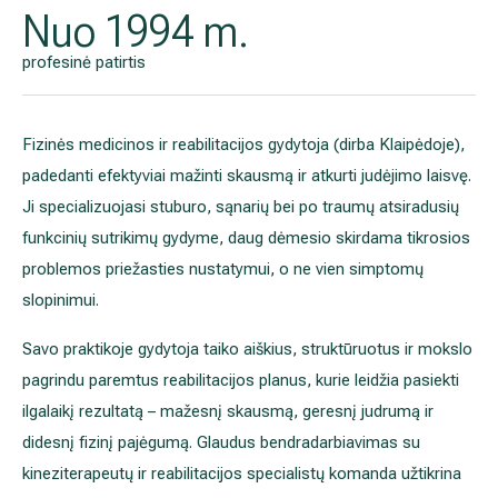
Nuo 1994 m.
profesinė patirtis
Fizinės medicinos ir reabilitacijos gydytoja (dirba Klaipėdoje),
padedanti efektyviai mažinti skausmą ir atkurti judėjimo laisvę.
Ji specializuojasi stuburo, sąnarių bei po traumų atsiradusių
funkcinių sutrikimų gydyme, daug dėmesio skirdama tikrosios
problemos priežasties nustatymui, o ne vien simptomų
slopinimui.
Savo praktikoje gydytoja taiko aiškius, struktūruotus ir mokslo
pagrindu paremtus reabilitacijos planus, kurie leidžia pasiekti
ilgalaikį rezultatą – mažesnį skausmą, geresnį judrumą ir
didesnį fizinį pajėgumą. Glaudus bendradarbiavimas su
kineziterapeutų ir reabilitacijos specialistų komanda užtikrina