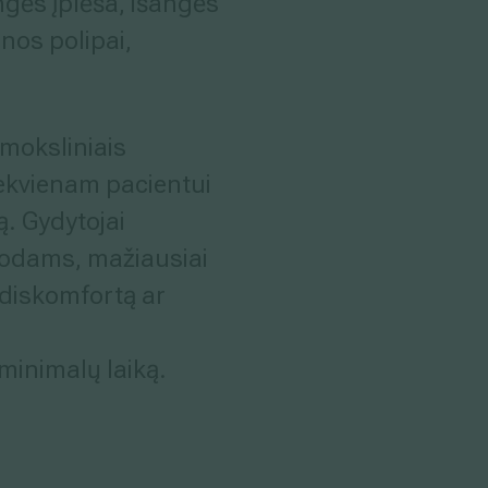
gės įplėša, išangės
rnos polipai,
moksliniais
ekvienam pacientui
. Gydytojai
todams, mažiausiai
 diskomfortą ar
minimalų laiką.