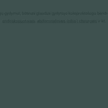
igų gydymui, būtinas glaudus gydytojo koloproktologo bend
endoskopuotojais
,
abdominaliniais (pilvo) chirurgais
ir kt.