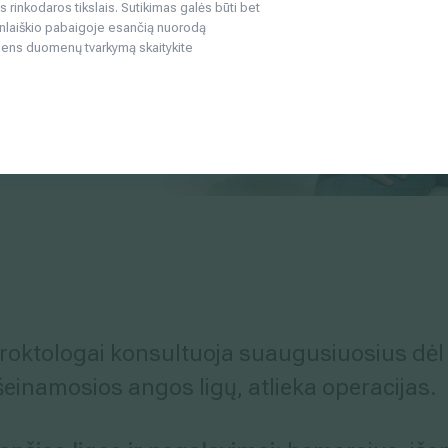
rinkodaros tikslais. Sutikimas galės būti bet
nlaiškio pabaigoje esančią nuorodą
mens duomenų tvarkymą skaitykite
proktologai konsultuoja suaugusiuosius dėl
išeinamosios angos ligų, atlieka operacijas.