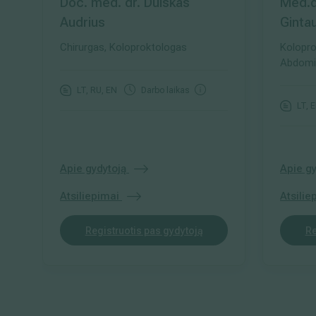
Doc. med. dr. Dulskas
Med.d
Audrius
Ginta
Chirurgas, Koloproktologas
Kolopro
Abdomin
LT, RU, EN
Darbo laikas
LT, 
Apie gydytoją
Apie gy
Atsiliepimai
Atsilie
Registruotis pas gydytoją
Re