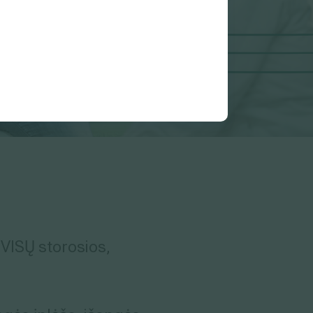
 VISŲ storosios,