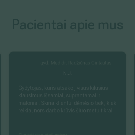
Pacientai apie mus
gyd. Med.dr. Radžiūnas Gintautas
N.J.
Gydytojas, kuris atsako į visus kilusius
klausimus išsamiai, suprantamai ir
maloniai. Skiria klientui dėmėsio tiek, kiek
reikia, nors darbo krūvis šiuo metu tikrai
matosi, kad labai didelis. Dariausi kelias
procedūras kolonoskopiją ir hemarojaus
gydymą žiedais. Visomis padarytomis