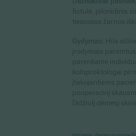
Dažniausiai pasitaik
fistulė, pilonidinis 
tiesiosios žarnos išk
Gydymas:
Hila siūl
įrodymais paremtus
parenkame individua
koloproktologai pir
įtakojantiems pacie
pooperacinį skausm
Didžiulį dėmesį skir
Ištiriame, diagnozuojame li