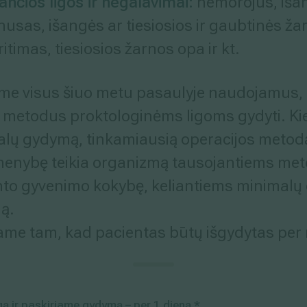
ančios ligos ir negalavimai:
hemorojus, išan
sinusas, išangės ar tiesiosios ir gaubtinės ža
ritimas, tiesiosios žarnos opa ir kt.
ome visus šiuo metu pasaulyje naudojamus, 
 metodus proktologinėms ligoms gydyti. Ki
lų gydymą, tinkamiausią operacijos metodą
menybę teikia organizmą tausojantiems me
nto gyvenimo kokybę, keliantiems minimalų
ą.
iame tam, kad pacientas būtų išgydytas per 
gą ir paskiriame gydymą – per 1 dieną.*