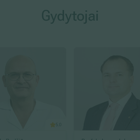
Gydytojai
5.0