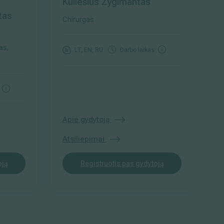
Kuliešius Žygimantas
tas
Chirurgas
as,
LT, EN, RU
Darbo laikas
Apie gydytoją
Atsiliepimai
oją
Registruotis pas gydytoją