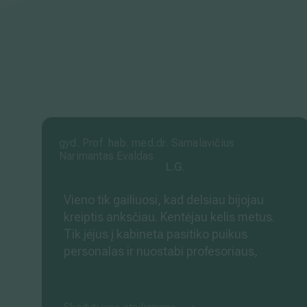
gyd. Prof. hab. med.dr. Samalavičius
Narimantas Evaldas
L.G.
Vieno tik gailiuosi, kad delsiau bijojau
kreiptis anksčiau. Kentėjau kelis metus.
Tik įėjus į kabineta pasitiko puikus
personalas ir nuostabi profesoriaus,
daktaro šypsena. Visa baimė išgaravo
akimirksniu. Išklause ir ką Jūs manot??
Ilgai kankinančią problemą išsprendė čia