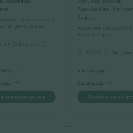
r. Radžiūnas
Prof. hab. med.dr.
utas
Samalavičius Nariman
Evaldas
ktologas, Endoskopuotojas,
alinis (pilvo) chirurgas
Abdominalinis (pilvo) chirurg
Koloproktologas
EN, RU
Darbo laikas
LT, RU, EN
Darbo laikas
dytoją
Apie gydytoją
pimai
Atsiliepimai
gistruotis pas gydytoją
Registruotis pas gydyt