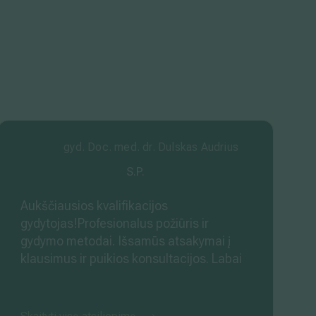
gyd. Doc. med. dr. Dulskas Audrius
S.P.
Aukščiausios kvalifikacijos
gydytojas!Profesionalus požiūris ir
gydymo metodai. Išsamūs atsakymai į
klausimus ir puikios konsultacijos. Labai
žmogiškas, dėmesingas, šiuolaikiškas.
Žymiai pagerėjo ne tik fizinė, bet ir
psichologinė būsena. Tikras savo sryties