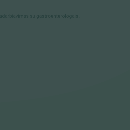
radarbiavimas su
gastroenterologais
,