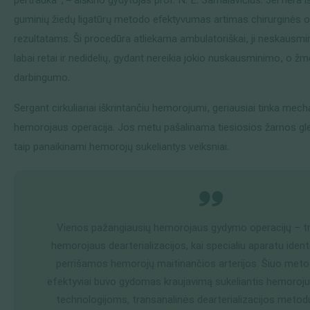
guminių žiedų ligatūrų metodo efektyvumas artimas chirurginės o
rezultatams. Ši procedūra atliekama ambulatoriškai, ji neskausmin
labai retai ir nedidelių, gydant nereikia jokio nuskausminimo, o 
darbingumo.
Sergant cirkuliariai iškrintančiu hemorojumi, geriausiai tinka mech
hemorojaus operacija. Jos metu pašalinama tiesiosios žarnos gle
taip panaikinami hemorojų sukeliantys veiksniai.
Vienos pažangiausių hemorojaus gydymo operacijų – t
hemorojaus dearterializacijos, kai specialiu aparatu ident
perrišamos hemorojų maitinančios arterijos. Šiuo metod
efektyviai buvo gydomas kraujavimą sukeliantis hemoroju
technologijoms, transanalinės dearterializacijos metod