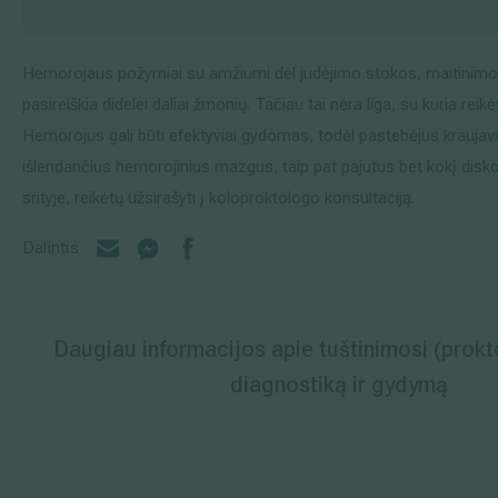
Hemorojaus požymiai su amžiumi dėl judėjimo stokos, maitinimosi
pasireiškia didelei daliai žmonių. Tačiau tai nėra liga, su kuria reik
Hemorojus gali būti efektyviai gydomas, todėl pastebėjus kraujavi
išlendančius hemorojinius mazgus, taip pat pajutus bet kokį dis
srityje, reikėtų užsirašyti į koloproktologo konsultaciją.
Dalintis
Daugiau informacijos apie tuštinimosi (prokto
diagnostiką ir gydymą