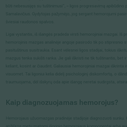
būti nebesusijęs su tuštinimusi“, – ligos progresavimą apibūdino p
Samalavičius. Gydytojas pažymėjo, jog sergant hemorojumi pasir
šviesiai raudonos spalvos.
Ligai vystantis, iš išangės pradeda virsti hemorojiniai mazgai. Iš pr
hemorojinis mazgas analinėje angoje pasirodo tik po stipresnio s
pasituštinus susitraukia. Esant vėlesnei ligos stadijai, tokius iškr
mazgus tenka sukišti ranka. Jie gali iškristi ne tik tuštinantis, bet 
keliant, kosint ar čiaudint. Galiausiai hemorojiniai mazgai iškrinta ir
visuomet. Tai ligoniui kelia didelį psichologinį diskomfortą, o išlind
traumuojama, dėl išskyrų oda apie išangę neretai sudirgsta, atsir
Kaip diagnozuojamas hemorojus?
Hemorojaus užuomazgas pradinėje stadijoje diagnozuoti sunku. Ka
apžiūros metu matomi išorinio hemorojaus komponentai arba aud