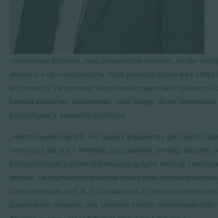
Hemorojaus gydymas, ypač pooperacinis periodas, vis dar asociju
skausmu ir ilgu nedarbingumu, todėl pacientai dažnai linkę atidė
iki momento, kai operacija tampa neišvengiama arba gyvenimo k
kankina skausmas, kraujavimas, niežti išangę, iškritę hemorojiniai
psichologinių ir savivertės problemų.
„Hemorojų reikia gydyti, nes gausus kraujavimas gali sukelti maža
hemorojus gali būti ir rimtesnių ligų pasekmė. Įvertinęs paciento 
koloproktologas parenka tinkamiausią gydymo metodą. Operacija s
atvejais, kai neįmanoma efektyviai padėti kitais mažiau invaziniai
koloproktologas prof. N. E. Samalavičius. Profesorius pataria nes
pooperacinio skausmo, nes Lietuvoje taikomi moderniausi gydy