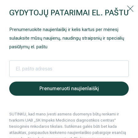
Kaip prisirašyti prie Hila | Šeimos medicinos centro?
GYDYTOJŲ PATARIMAI EL. PAŠTU
Instrukcija
Paslaugos ir kainos
Kaip užsiregistruoti
+370 698 00 000
Prenumeruokite naujienlaiškį ir kelis kartus per mėnesį
AKCIJOS
Kuo pasirūpinti prieš atvykstant
sulauksite mūsų naujienų, naudingų straipsnių ir specialių
Prisirašyti prie „Hila“
Registruotis vizitui
pasiūlymų el. paštu
DOVANŲ KUPONAS
Ką daryti atvykus į Hila
Tyrimai
Apmokėjimas ir paslaugos
Hila | Medicinos diagnostikos ir gydymo centras
Sveikatos patarimai
Tuštinimosi sutr
Hemorojau
2017 10 04
Neurologija
Apgyvendinimas ir maitinimas
Prenumeruoti naujienlaiškį
Hemorojaus operacija be skausmo
Šeimos medicina
Nedarbingumo pažymėjimai
Tuštinimosi sutrikimai (hemorojus)
SUTINKU, kad mano įvesti asmens duomenys būtų renkami ir
Sveikatos klubo narystė
Pacientams iš užsienio
tvarkomi UAB „SK Impeks Medicinos diagnostikos centras"
6
min. skaitymo
tiesioginės rinkodaros tikslais. Sutikimas galės būti bet kada
Reabilitacija ir sporto medicina
Duomenų apsauga
atšauktas, paspaudus kiekvieno naujienlaiškio pabaigoje esančią