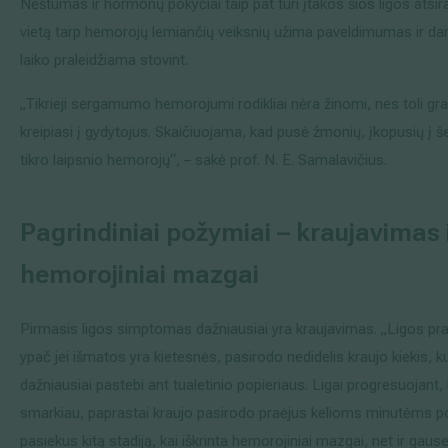
Nėštumas ir hormonų pokyčiai taip pat turi įtakos šios ligos atsi
vietą tarp hemorojų lemiančių veiksnių užima paveldimumas ir da
laiko praleidžiama stovint.
„Tikrieji sergamumo hemorojumi rodikliai nėra žinomi, nes toli graž
kreipiasi į gydytojus. Skaičiuojama, kad pusė žmonių, įkopusių į še
tikro laipsnio hemorojų“, – sakė prof. N. E. Samalavičius.
Pagrindiniai požymiai – kraujavimas 
hemorojiniai mazgai
Pirmasis ligos simptomas dažniausiai yra kraujavimas. „Ligos prad
ypač jei išmatos yra kietesnės, pasirodo nedidelis kraujo kiekis, ku
dažniausiai pastebi ant tualetinio popieriaus. Ligai progresuojant
smarkiau, paprastai kraujo pasirodo praėjus kelioms minutėms po
pasiekus kitą stadiją, kai iškrinta hemorojiniai mazgai, net ir gaus