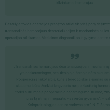
iškrintantis hemorojus.
Pasaulyje tokios operacijos pradėtos atlikti tik prieš porą dešim
transanalinės hemorojaus dearterializacijos ir mechaninės siūlė
operacijos atliekamos Medicinos diagnostikos ir gydymo centre V
„Transanalinės hemorojaus dearterializacijos ir mechaninių 
yra neskausmingos, nes tiesiojoje žarnoje nėra skausm
Pooperacinis laikotarpis, kuris stereotipiškai siejamas su il
skausmu, būna ženkliai lengvesnis nei po klasikinių hemoro
todėl sutrumpėja pooperacinio nedarbingumo trukmė, žmogu
įprastą ritmą ir mėgautis visaverčiu gyvenimu“, – 
Koloproktologijos centro vadovas prof. N. E. Samal