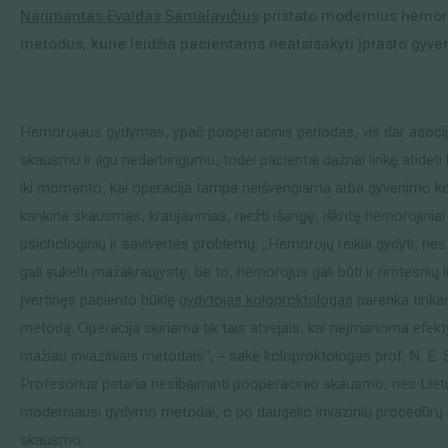
Narimantas Evaldas Samalavičius
pristato modernius hemo
Išsiplėtusių kojų venų gydymas
metodus, kurie leidžia pacientams neatsisakyti įprasto gyve
Mamologija (Krūtų onkochirurgija)
Hemorojaus gydymas, ypač pooperacinis periodas, vis dar asociju
skausmu ir ilgu nedarbingumu, todėl pacientai dažnai linkę atidė
Hila paslaugos
iki momento, kai operacija tampa neišvengiama arba gyvenimo k
Hila gydytojai
kankina skausmas, kraujavimas, niežti išangę, iškritę hemorojiniai
psichologinių ir savivertės problemų. „Hemorojų reikia gydyti, n
Sveikatos patarimai
gali sukelti mažakraujystę, be to, hemorojus gali būti ir rimtesnių
Įvertinęs paciento būklę
gydytojas koloproktologas
parenka tink
metodą. Operacija skiriama tik tais atvejais, kai neįmanoma efektyv
mažiau invaziniais metodais“, – sakė koloproktologas prof. N. E. 
Profesorius pataria nesibaiminti pooperacinio skausmo, nes Liet
moderniausi gydymo metodai, o po daugelio invazinių procedūrų 
skausmo.