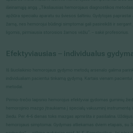
išeinamąją angą. „Tiksliausias hemorojaus diagnostikos metodas
apžiūra specialiu aparatu su šviesos šaltiniu. Gydytojas paprastai a
žarną, nes hemorojui būdingi simptomai gali pasireikšti ir sergant
ligomis, pirmiausia storosios žarnos vėžiu“. – sakė profesorius.
Efektyviausias
–
individualus gydym
Iš šiuolaikinio hemorojaus gydymo metodų arsenalo galima parink
individualiam pacientui tinkamą gydymą. Kartais vienam pacientui
metodai.
Pirmo–trečio laipsnio hemorojus efektyviai gydomas guminių žiedų
hemorojinio mazgo įtraukiama į specialų vakuuminį instrumentą 
žiedu. Per 4–6 dienas toks mazgas apmiršta ir pasišalina. Uždėjus 
hemorojaus simptomai. Gydymas atliekamas dviem etapais, su 3
pertrauka“, – aiškino gydytojas prof. N. E. Samalavičius. Jei nėra