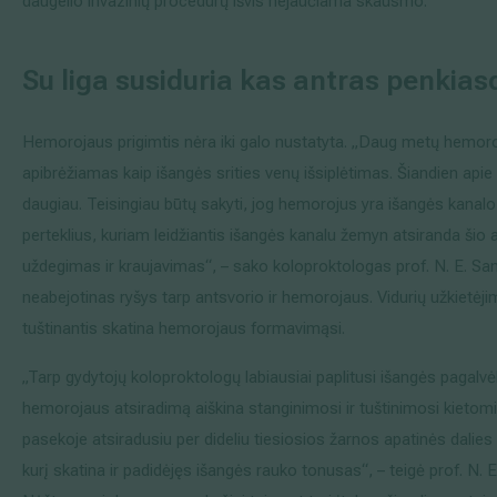
daugelio invazinių procedūrų išvis nejaučiama skausmo.
Su liga susiduria kas antras penkia
Hemorojaus prigimtis nėra iki galo nustatyta. „Daug metų hemor
apibrėžiamas kaip išangės srities venų išsiplėtimas. Šiandien apie
daugiau. Teisingiau būtų sakyti, jog hemorojus yra išangės kanalo 
perteklius, kuriam leidžiantis išangės kanalu žemyn atsiranda šio a
uždegimas ir kraujavimas“, – sako koloproktologas prof. N. E. Sa
neabejotinas ryšys tarp antsvorio ir hemorojaus. Vidurių užkietėj
tuštinantis skatina hemorojaus formavimąsi.
„Tarp gydytojų koloproktologų labiausiai paplitusi išangės pagalvėli
hemorojaus atsiradimą aiškina stanginimosi ir tuštinimosi kieto
pasekoje atsiradusiu per dideliu tiesiosios žarnos apatinės dalie
kurį skatina ir padidėjęs išangės rauko tonusas“, – teigė prof. N. 