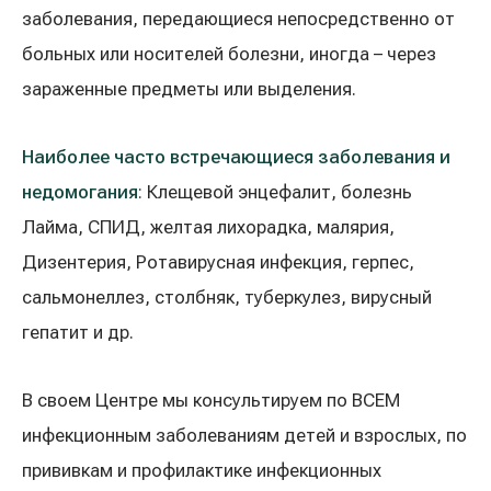
Реабилитация и спортивная медицина
заболевания, передающиеся непосредственно от
больных или носителей болезни, иногда – через
зараженные предметы или выделения.
Все услуги
Все врачи
Наиболее часто встречающиеся заболевания и
недомогания
: Клещевой энцефалит, болезнь
Лайма, СПИД, желтая лихорадка, малярия,
Дизентерия, Ротавирусная инфекция, герпес,
cальмонеллез, cтолбняк, туберкулез, вирусный
гепатит и др.
В своем Центре мы консультируем по ВСЕМ
инфекционным заболеваниям детей и взрослых, по
прививкам и профилактике инфекционных