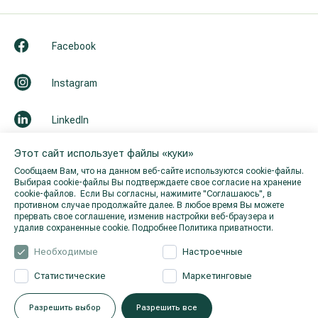
Facebook
Instagram
LinkedIn
Этот сайт использует файлы «куки»
Youtube
Сообщаем Вам, что на данном веб-сайте используются cookie-файлы.
Выбирая cookie-файлы Вы подтверждаете свое согласие на хранение
cookie-файлов. Если Вы согласны, нажимите "Cоглашаюсь", в
противном случае продолжайте далее. В любое время Вы можете
прервать свое соглашение, изменив настройки веб-браузера и
удалив сохраненные cookie.
Подробнее Политика приватности.
Необходимые
Настроечные
Статистические
Маркетинговые
© 2026 Hila. Все права защищены.
Политика приватности
.
Разрешить выбор
Разрешить все