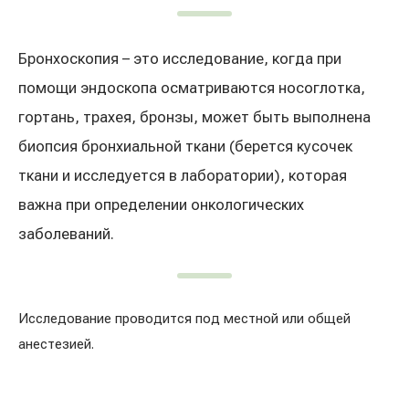
Лечение расширенных вен на ногах
Galerija
Бронхоскопия – это исследование, когда при
Гастроэнтерология
помощи эндоскопа осматриваются носоглотка,
Кардиология (лечение сердца и сосудов)
гортань, трахея, бронзы, может быть выполнена
биопсия бронхиальной ткани (берется кусочек
Неврология и психиатрия
ткани и исследуется в лаборатории), которая
важна при определении онкологических
Урология
заболеваний.
Лечение заболеваний уха, горла, носа
(ЛОР)
Исследование проводится под местной или общей
Лечение аллергий и дыхательных путей
анестезией.
Программы проверки здоровья