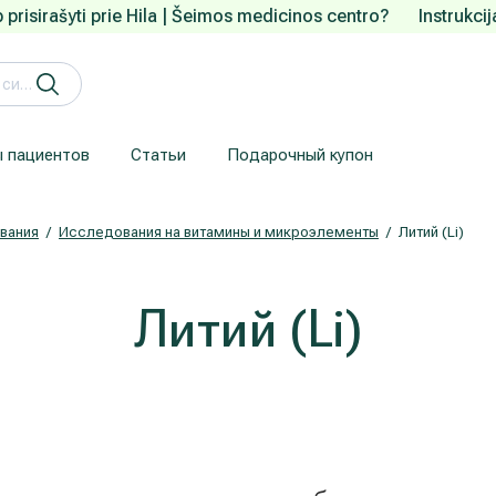
 prisirašyti prie Hila | Šeimos medicinos centro?
Instrukci
 пациентов
Статьи
Подарочный купон
Кардиология (лечение сердца и сосудов)
Лечение заболеваний уха, горла, носа (ЛОР)
Здесь приводится информация для пациентов, прибывших из-за рубежа.
Гарантия конфиденциальности
We understand how are important your personal data.
вания
Исследования на витамины и микроэлементы
Литий (Li)
Литий (Li)