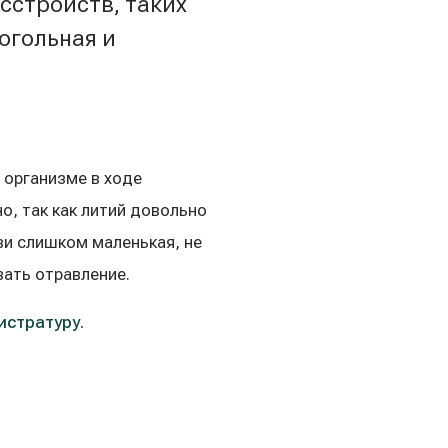
сстройств, таких
огольная и
 организме в ходе
о, так как литий довольно
ви слишком маленькая, не
ать отравление.
истратуру.