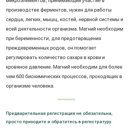
микроэлементов, принимающий участие в
Лечение расширенных вен на ногах
Galerija
производстве ферментов, нужен для работы
сердца, легких, мышц, костей, нервной системы и
Гастроэнтерология
всей деятельности организма. Магний необходим
Кардиология (лечение сердца и сосудов)
при беременности, для предотвращения
преждевременных родов, он помогает
Неврология и психиатрия
регулировать количество сахара в крови и
кровяное давление. Магний необходим для более
Урология
чем 600 биохимических процессов, проходящих в
Лечение заболеваний уха, горла, носа
организме человека.
(ЛОР)
Лечение аллергий и дыхательных путей
Предварительная регистрация не обязательна,
Программы проверки здоровья
просто приходите и обратитесь в регистратуру
.