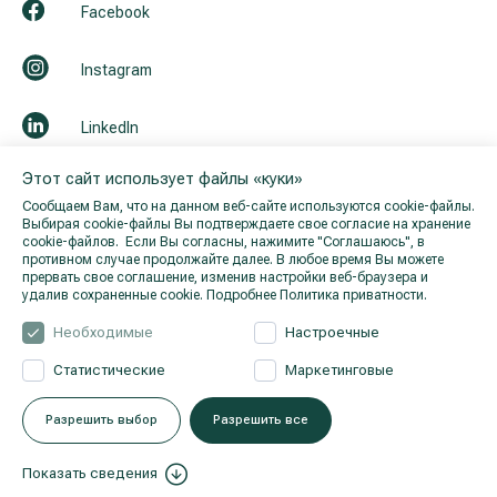
Facebook
Instagram
LinkedIn
Этот сайт использует файлы «куки»
Youtube
Сообщаем Вам, что на данном веб-сайте используются cookie-файлы.
Выбирая cookie-файлы Вы подтверждаете свое согласие на хранение
cookie-файлов. Если Вы согласны, нажимите "Cоглашаюсь", в
противном случае продолжайте далее. В любое время Вы можете
прервать свое соглашение, изменив настройки веб-браузера и
удалив сохраненные cookie.
Подробнее Политика приватности.
Необходимые
Настроечные
Статистические
Маркетинговые
© 2026 Hila. Все права защищены.
Политика приватности
.
Разрешить выбор
Разрешить все
Показать сведения