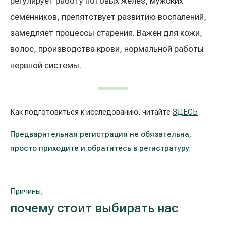
регулирует работу потовых желез, мужских
Лечение расширенных вен на ногах
Galerija
семенников, препятствует развитию воспалений,
замедляет процессы старения. Важен для кожи,
Гастроэнтерология
волос, производства крови, нормальной работы
Кардиология (лечение сердца и сосудов)
нервной системы.
Неврология и психиатрия
Как подготовиться к исследованию, читайте
ЗДЕСЬ
Урология
Предварительная регистрация не обязательна,
Лечение заболеваний уха, горла, носа
просто приходите и обратитесь в регистратуру
.
(ЛОР)
Лечение аллергий и дыхательных путей
Причины,
Программы проверки здоровья
почему стоит выбирать нас