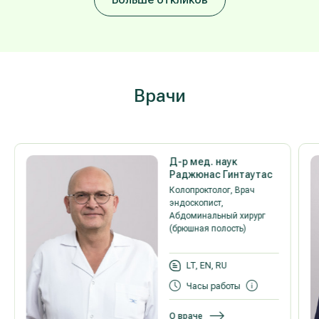
Врaчи
Д-р мед. наук
Раджюнас Гинтаутас
Колопроктолог, Врач
эндоскопист,
Абдоминальный хирург
(брюшная полость)
LT, EN, RU
Часы работы
О враче