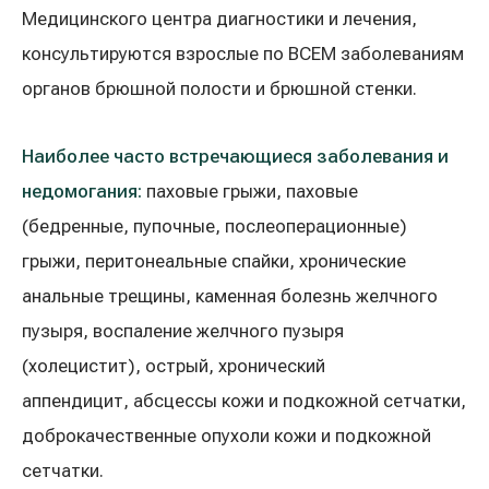
Реабилитация и спортивная медицина
Медицинского центра диагностики и лечения,
консультируются взрослые по ВСЕМ заболеваниям
органов брюшной полости и брюшной стенки.
Все услуги
Все врачи
Наиболее часто встречающиеся заболевания и
недомогания:
паховые грыжи, паховые
(бедренные, пупочные, послеоперационные)
грыжи, перитонеальные спайки, хронические
анальные трещины,
каменная болезнь желчного
пузыря,
воспаление желчного пузыря
(холецистит
),
острый, хронический
аппендицит,
абсцессы кожи и подкожной сетчатки,
доброкачественные опухоли кожи и подкожной
сетчатки.