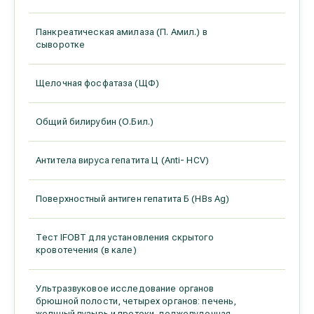
Панкреатическая амилаза (П. Амил.) в
сыворотке
Щелочная фосфатаза (ЩФ)
Общий билирубин (О.Бил.)
Антитела вируса гепатита Ц (Anti- HCV)
Поверхностный антиген гепатита Б (HBs Ag)
Тест IFOBT для установления скрытого
кровотечения (в кале)
Ультразвуковое исследование органов
брюшной полости, четырех органов: печень,
желчный пузырь и протоки, поджелудочная