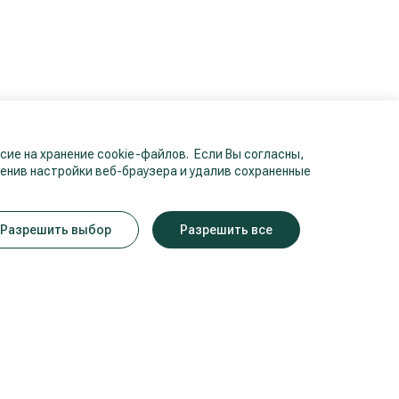
ие на хранение cookie-файлов. Если Вы согласны,
енив настройки веб-браузера и удалив сохраненные
Разрешить выбор
Разрешить все
.