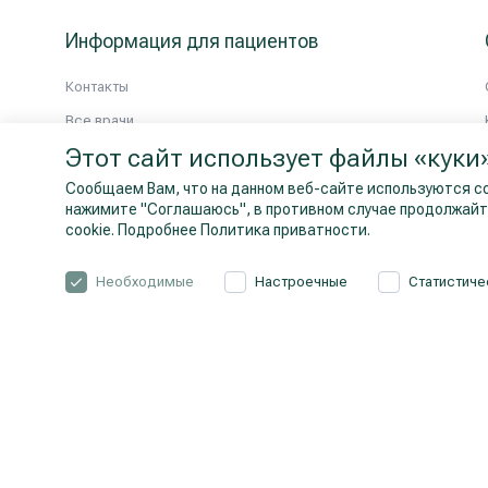
Информация для пациентов
Контакты
Все врачи
Этот сайт использует файлы «куки
Сообщаем Вам, что на данном веб-сайте используются co
нажимите "Cоглашаюсь", в противном случае продолжайте
cookie.
Подробнее Политика приватности.
Необходимые
Настроечные
Статистиче
© 2026 Hila. Все права защищены.