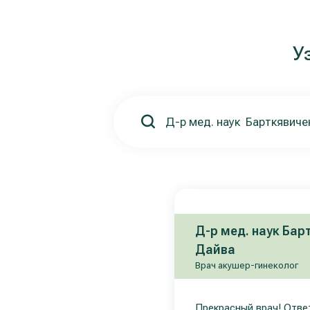
У
Д-р мед. наук Бар
Дайва
Врач акушер-гинеколог
Прекрасный врач! Отве