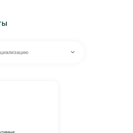
ты
ециализацию
ходимые