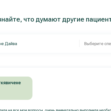
знайте, что думают другие пациен
Выберите сп
ткявичене
тила на все мои вопросы, очень внимательно выполнила необ