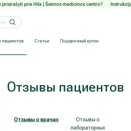
 prisirašyti prie Hila | Šeimos medicinos centro?
Instrukci
 пациентов
Статьи
Подарочный купон
Кардиология (лечение сердца и сосудов)
Лечение заболеваний уха, горла, носа (ЛОР)
Здесь приводится информация для пациентов, прибывших из-за рубежа.
Гарантия конфиденциальности
We understand how are important your personal data.
Отзывы пациентов
Отзывы о врачах
Отзывы о
лабораторных