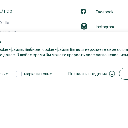
О нас
Facebook
О HIla
Instagram
Kачествo
»
История
LinkedIn
okie-файлы. Выбирая cookie-файлы Вы подтверждаете свое соглас
Партнерство
 далее. В любое время Вы можете прервать свое соглашение, изм
Youtube
Новости
Контакты / Реквизиты
Показать сведения
ские
Маркетинговые
Политика приватности