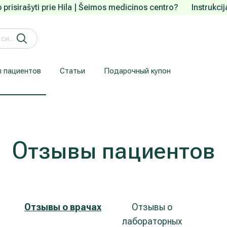
 prisirašyti prie Hila | Šeimos medicinos centro?
Instrukci
 пациентов
Статьи
Подарочный купон
Кардиология (лечение сердца и сосудов)
Лечение заболеваний уха, горла, носа (ЛОР)
Здесь приводится информация для пациентов, прибывших из-за рубежа.
Гарантия конфиденциальности
We understand how are important your personal data.
Отзывы пациентов
Отзывы о врачах
Отзывы о
лабораторных