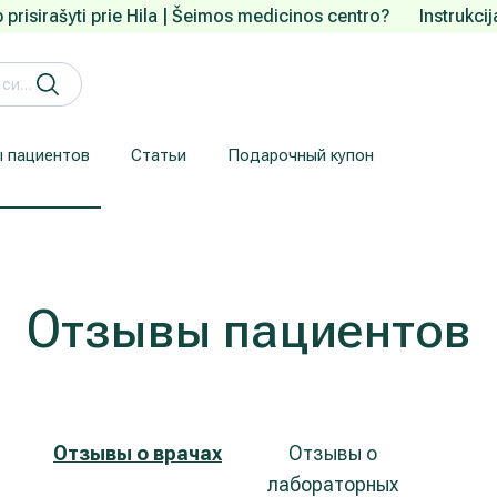
 prisirašyti prie Hila | Šeimos medicinos centro?
Instrukci
 пациентов
Статьи
Подарочный купон
Кардиология (лечение сердца и сосудов)
Лечение заболеваний уха, горла, носа (ЛОР)
Здесь приводится информация для пациентов, прибывших из-за рубежа.
Гарантия конфиденциальности
We understand how are important your personal data.
Отзывы пациентов
Отзывы о врачах
Отзывы о
лабораторных