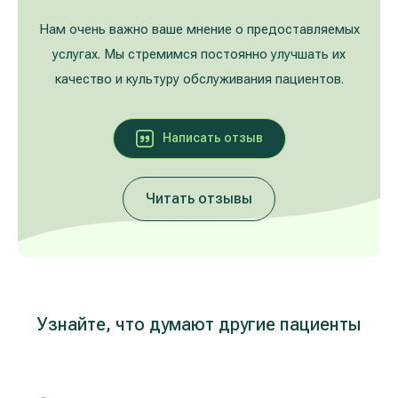
Лечение расширенных вен на ногах
Galerija
Нам очень важно ваше мнение о предоставляемых
услугах. Мы стремимся постоянно улучшать их
Гастроэнтерология
качество и культуру обслуживания пациентов.
Кардиология (лечение сердца и сосудов)
Написать oтзыв
Неврология и психиатрия
Читать отзывы
Урология
Лечение заболеваний уха, горла, носа
(ЛОР)
Лечение аллергий и дыхательных путей
Узнайте, что думают другие пациенты
Программы проверки здоровья