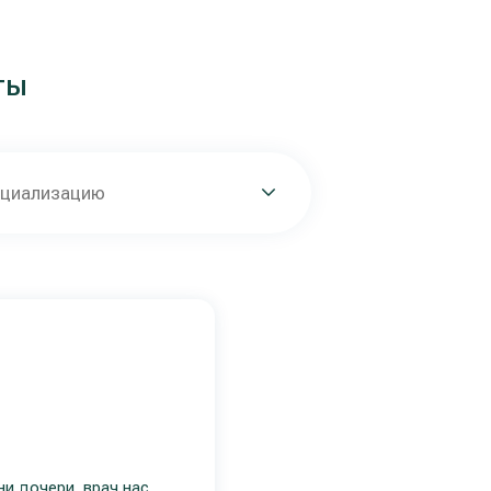
ты
ециализацию
и дочери, врач нас