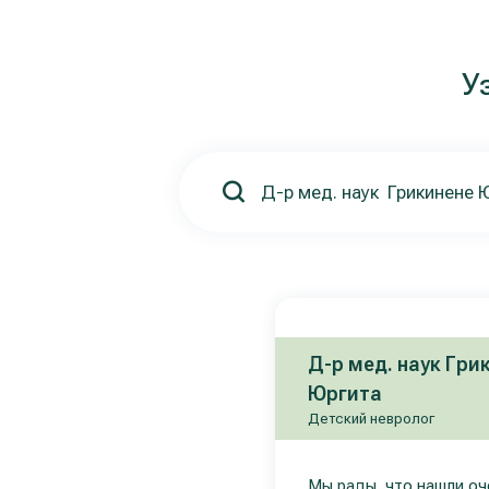
У
Д-р мед. наук Гри
Юргита
Детский невролог
Мы рады, что нашли оч