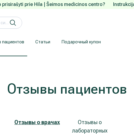
 prisirašyti prie Hila | Šeimos medicinos centro?
Instrukci
 пациентов
Статьи
Подарочный купон
Кардиология (лечение сердца и сосудов)
Лечение заболеваний уха, горла, носа (ЛОР)
Здесь приводится информация для пациентов, прибывших из-за рубежа.
Гарантия конфиденциальности
We understand how are important your personal data.
Отзывы пациентов
Отзывы о врачах
Отзывы о
лабораторных