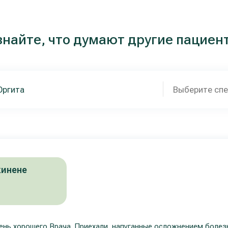
знайте, что думают другие пациен
Выберите сп
кинене
ень хорошего Врача. Приехали, напуганные осложнением болезн