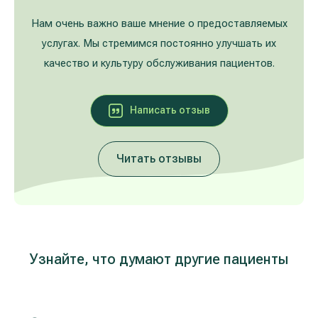
Лечение расширенных вен на ногах
Galerija
Нам очень важно ваше мнение о предоставляемых
услугах. Мы стремимся постоянно улучшать их
Гастроэнтерология
качество и культуру обслуживания пациентов.
Кардиология (лечение сердца и сосудов)
Написать oтзыв
Неврология и психиатрия
Читать отзывы
Урология
Лечение заболеваний уха, горла, носа
(ЛОР)
Лечение аллергий и дыхательных путей
Узнайте, что думают другие пациенты
Программы проверки здоровья