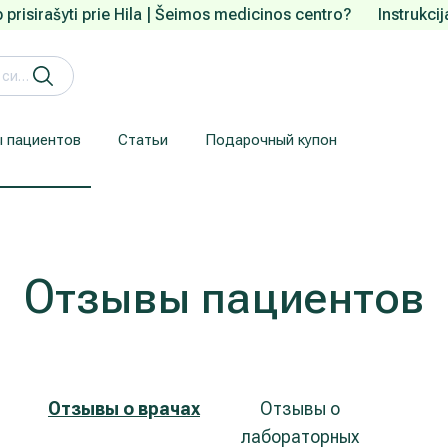
 prisirašyti prie Hila | Šeimos medicinos centro?
Instrukci
 пациентов
Статьи
Подарочный купон
Кардиология (лечение сердца и сосудов)
Лечение заболеваний уха, горла, носа (ЛОР)
Здесь приводится информация для пациентов, прибывших из-за рубежа.
Гарантия конфиденциальности
We understand how are important your personal data.
Отзывы пациентов
Отзывы о врачах
Отзывы о
лабораторных