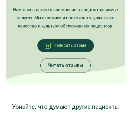
Лечение расширенных вен на ногах
Galerija
Нам очень важно ваше мнение о предоставляемых
услугах. Мы стремимся постоянно улучшать их
Гастроэнтерология
качество и культуру обслуживания пациентов.
Кардиология (лечение сердца и сосудов)
Написать oтзыв
Неврология и психиатрия
Читать отзывы
Урология
Лечение заболеваний уха, горла, носа
(ЛОР)
Лечение аллергий и дыхательных путей
Узнайте, что думают другие пациенты
Программы проверки здоровья