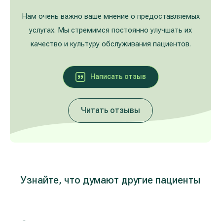
Лечение расширенных вен на ногах
Galerija
Нам очень важно ваше мнение о предоставляемых
услугах. Мы стремимся постоянно улучшать их
Гастроэнтерология
качество и культуру обслуживания пациентов.
Кардиология (лечение сердца и сосудов)
Написать oтзыв
Неврология и психиатрия
Читать отзывы
Урология
Лечение заболеваний уха, горла, носа
(ЛОР)
Лечение аллергий и дыхательных путей
Узнайте, что думают другие пациенты
Программы проверки здоровья