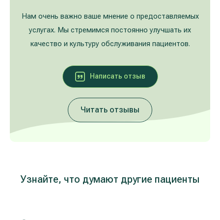
Лечение расширенных вен на ногах
Galerija
Нам очень важно ваше мнение о предоставляемых
услугах. Мы стремимся постоянно улучшать их
Гастроэнтерология
качество и культуру обслуживания пациентов.
Кардиология (лечение сердца и сосудов)
Написать oтзыв
Неврология и психиатрия
Читать отзывы
Урология
Лечение заболеваний уха, горла, носа
(ЛОР)
Лечение аллергий и дыхательных путей
Узнайте, что думают другие пациенты
Программы проверки здоровья