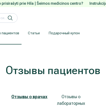
 prisirašyti prie Hila | Šeimos medicinos centro?
Instrukci
 пациентов
Статьи
Подарочный купон
Кардиология (лечение сердца и сосудов)
Лечение заболеваний уха, горла, носа (ЛОР)
Здесь приводится информация для пациентов, прибывших из-за рубежа.
Гарантия конфиденциальности
We understand how are important your personal data.
Отзывы пациентов
Отзывы о врачах
Отзывы о
лабораторных