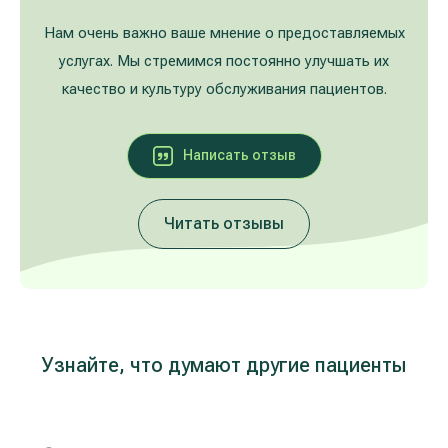
Лечение расширенных вен на ногах
Galerija
Нам очень важно ваше мнение о предоставляемых
услугах. Мы стремимся постоянно улучшать их
Гастроэнтерология
качество и культуру обслуживания пациентов.
Кардиология (лечение сердца и сосудов)
Написать oтзыв
Неврология и психиатрия
Читать отзывы
Урология
Лечение заболеваний уха, горла, носа
(ЛОР)
Лечение аллергий и дыхательных путей
Узнайте, что думают другие пациенты
Программы проверки здоровья