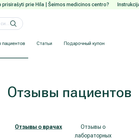
 prisirašyti prie Hila | Šeimos medicinos centro?
Instrukci
 пациентов
Статьи
Подарочный купон
Кардиология (лечение сердца и сосудов)
Лечение заболеваний уха, горла, носа (ЛОР)
Здесь приводится информация для пациентов, прибывших из-за рубежа.
Гарантия конфиденциальности
We understand how are important your personal data.
Отзывы пациентов
Отзывы о врачах
Отзывы о
лабораторных