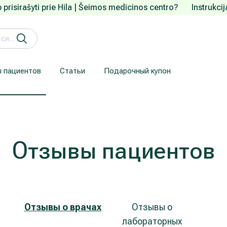
 prisirašyti prie Hila | Šeimos medicinos centro?
Instrukci
 пациентов
Статьи
Подарочный купон
Кардиология (лечение сердца и сосудов)
Лечение заболеваний уха, горла, носа (ЛОР)
Здесь приводится информация для пациентов, прибывших из-за рубежа.
Гарантия конфиденциальности
We understand how are important your personal data.
Отзывы пациентов
Отзывы о врачах
Отзывы о
лабораторных