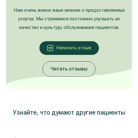
Лечение расширенных вен на ногах
Galerija
Нам очень важно ваше мнение о предоставляемых
услугах. Мы стремимся постоянно улучшать их
Гастроэнтерология
качество и культуру обслуживания пациентов.
Кардиология (лечение сердца и сосудов)
Написать oтзыв
Неврология и психиатрия
Читать отзывы
Урология
Лечение заболеваний уха, горла, носа
(ЛОР)
Лечение аллергий и дыхательных путей
Узнайте, что думают другие пациенты
Программы проверки здоровья