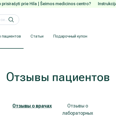
 prisirašyti prie Hila | Šeimos medicinos centro?
Instrukci
 пациентов
Статьи
Подарочный купон
Кардиология (лечение сердца и сосудов)
Лечение заболеваний уха, горла, носа (ЛОР)
Здесь приводится информация для пациентов, прибывших из-за рубежа.
Гарантия конфиденциальности
We understand how are important your personal data.
Отзывы пациентов
Отзывы о врачах
Отзывы о
лабораторных