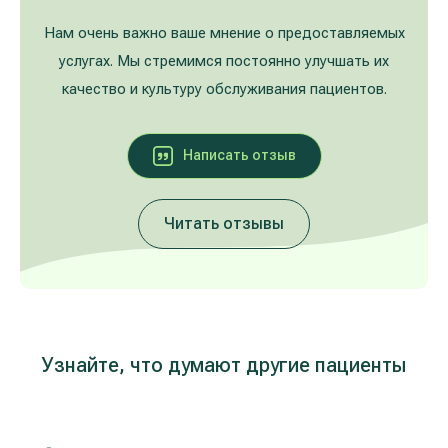
Лечение расширенных вен на ногах
Galerija
Нам очень важно ваше мнение о предоставляемых
услугах. Мы стремимся постоянно улучшать их
Гастроэнтерология
качество и культуру обслуживания пациентов.
Кардиология (лечение сердца и сосудов)
Написать oтзыв
Неврология и психиатрия
Читать отзывы
Урология
Лечение заболеваний уха, горла, носа
(ЛОР)
Лечение аллергий и дыхательных путей
Узнайте, что думают другие пациенты
Программы проверки здоровья