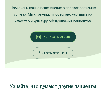
Лечение расширенных вен на ногах
Galerija
Нам очень важно ваше мнение о предоставляемых
услугах. Мы стремимся постоянно улучшать их
Гастроэнтерология
качество и культуру обслуживания пациентов.
Кардиология (лечение сердца и сосудов)
Написать oтзыв
Неврология и психиатрия
Читать отзывы
Урология
Лечение заболеваний уха, горла, носа
(ЛОР)
Лечение аллергий и дыхательных путей
Узнайте, что думают другие пациенты
Программы проверки здоровья