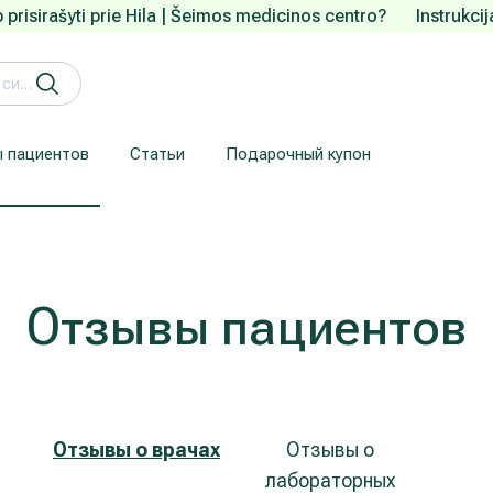
 prisirašyti prie Hila | Šeimos medicinos centro?
Instrukci
 пациентов
Статьи
Подарочный купон
Кардиология (лечение сердца и сосудов)
Лечение заболеваний уха, горла, носа (ЛОР)
Здесь приводится информация для пациентов, прибывших из-за рубежа.
Гарантия конфиденциальности
We understand how are important your personal data.
Отзывы пациентов
Отзывы о врачах
Отзывы о
лабораторных