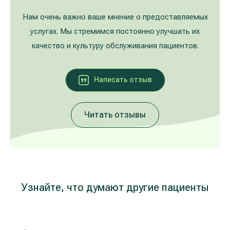
Лечение расширенных вен на ногах
Galerija
Нам очень важно ваше мнение о предоставляемых
услугах. Мы стремимся постоянно улучшать их
Гастроэнтерология
качество и культуру обслуживания пациентов.
Кардиология (лечение сердца и сосудов)
Написать oтзыв
Неврология и психиатрия
Читать отзывы
Урология
Лечение заболеваний уха, горла, носа
(ЛОР)
Лечение аллергий и дыхательных путей
Узнайте, что думают другие пациенты
Программы проверки здоровья