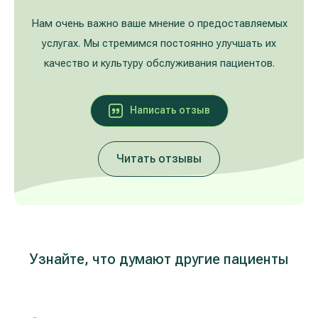
Лечение расширенных вен на ногах
Galerija
Нам очень важно ваше мнение о предоставляемых
услугах. Мы стремимся постоянно улучшать их
Гастроэнтерология
качество и культуру обслуживания пациентов.
Кардиология (лечение сердца и сосудов)
Написать oтзыв
Неврология и психиатрия
Читать отзывы
Урология
Лечение заболеваний уха, горла, носа
(ЛОР)
Лечение аллергий и дыхательных путей
Узнайте, что думают другие пациенты
Программы проверки здоровья