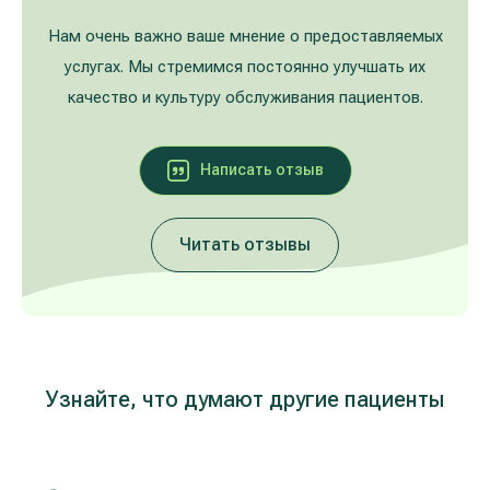
Лечение расширенных вен на ногах
Galerija
Нам очень важно ваше мнение о предоставляемых
услугах. Мы стремимся постоянно улучшать их
Гастроэнтерология
качество и культуру обслуживания пациентов.
Кардиология (лечение сердца и сосудов)
Написать oтзыв
Неврология и психиатрия
Читать отзывы
Урология
Лечение заболеваний уха, горла, носа
(ЛОР)
Лечение аллергий и дыхательных путей
Узнайте, что думают другие пациенты
Программы проверки здоровья