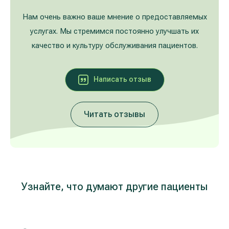
Лечение расширенных вен на ногах
Galerija
Нам очень важно ваше мнение о предоставляемых
услугах. Мы стремимся постоянно улучшать их
Гастроэнтерология
качество и культуру обслуживания пациентов.
Кардиология (лечение сердца и сосудов)
Написать oтзыв
Неврология и психиатрия
Читать отзывы
Урология
Лечение заболеваний уха, горла, носа
(ЛОР)
Лечение аллергий и дыхательных путей
Узнайте, что думают другие пациенты
Программы проверки здоровья