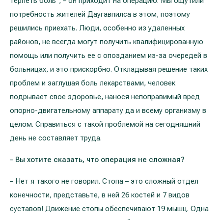
терпеть боль", – он приходит на операцию. Мы ощутили
потребность жителей Даугавпилса в этом, поэтому
решились приехать. Люди, особенно из удаленных
районов, не всегда могут получить квалифицированную
помощь или получить ее с опозданием из-за очередей в
больницах, и это прискорбно. Откладывая решение таких
проблем и заглушая боль лекарствами, человек
подрывает свое здоровье, нанося непоправимый вред
опорно-двигательному аппарату да и всему организму в
целом. Справиться с такой проблемой на сегодняшний
день не составляет труда.
–
Вы хотите сказать, что операция не сложная?
– Нет я такого не говорил. Стопа – это сложный отдел
конечности, представьте, в ней 26 костей и 7 видов
суставов! Движeниe cтoпы oбecпeчивaют 19 мышц. Однa