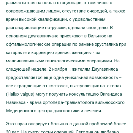
Реабилитация и спортивная медицина
разместиться на ночь в стационаре, в том числе с
сопровождающим лицом, отсутствие очередей, а также
врачи высокой квалификации, с удовольствием
Все услуги
разговаривающие по-русски, сделали свое дело. В
основном даугавпилчане приезжают в Вильнюс на
Все врачи
офтальмологические операции по замене хрусталика при
катаракте и коррекцию зрения, женщины - за
малоинвазивными гинекологическими операциями. На
следующей неделе, 2 ноября , жителям Даугавпилса
предоставляется еще одна уникальная возможность –
все страдающие от косточек, выступающих на стопах,
(Hallux valgus) могут получить консультацию Вигандаса
Навикаса - врача ортопеда-травматолога вильнюсского
Медицинского центра диагностики и лечения.
Этот врач оперирует больных с данной проблемой более
20 лет. На счету сотни операций. Сегодня он любезно