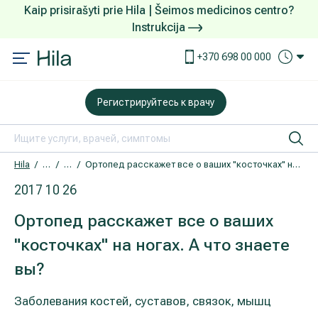
Kaip prisirašyti prie Hila | Šeimos medicinos centro?
Instrukcija
Услуги и цены
Как зарегистрироваться
+370 698 00 000
DOVANŲ KUPONAS
Что делать по прибытию в Центр
Регистрируйтесь к врачу
Исследования
О чем позаботиться до прибытия
Офтальмология (лечение глаз)
Оплата и услуги
Hila
Статьи
Заболевания костей, суставов, связок, мышц
Ортопед расскажет все о ваших "косточках" на ногах. А что знаете вы?
2017 10 26
Пластико-эстетическая хирургия
Расселение и питание
Ортопед расскажет все о ваших
Дерматология
Для иностранных пациентов
"косточках" на ногах. А что знаете
вы?
Акушерство и гинекология
Гарантия конфиденциальности
Заболевания костей, суставов, связок, мышц
Ортопедия и травматология
Как приехать в Центр