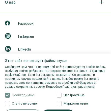
О нас
Facebook
Instagram
LinkedIn
Этот сайт использует файлы «куки»
Youtube
Сообщаем Вам, что на данном веб-сайте используются cookie-файлы.
Выбирая cookie-файлы Вы подтверждаете свое согласие на хранение
cookie-файлов. Если Вы согласны, нажимите "Cоглашаюсь", в
противном случае продолжайте далее. В любое время Вы можете
прервать свое соглашение, изменив настройки веб-браузера и
удалив сохраненные cookie.
Подробнее Политика приватности.
Необходимые
Настроечные
Статистические
Маркетинговые
© 2026 Hila. Все права защищены.
Политика приватности
.