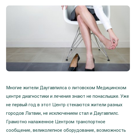
Лечение расширенных вен на ногах
Galerija
Гастроэнтерология
Кардиология (лечение сердца и сосудов)
Неврология и психиатрия
Урология
Лечение заболеваний уха, горла, носа
Многие жители Даугавпилса о литовском Медицинском
(ЛОР)
центре диагностики и лечения знают не понаслышке. Уже
не первый год в этот Центр стекаются жители разных
Лечение аллергий и дыхательных путей
городов Латвии, не исключением стал и Даугавпилс.
Программы проверки здоровья
Грамотно налаженное Центром транспортное
сообщение, великолепное оборудование, возможность