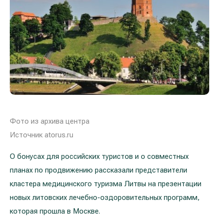
Лечение расширенных вен на ногах
Galerija
Гастроэнтерология
Кардиология (лечение сердца и сосудов)
Неврология и психиатрия
Урология
Фото из архива центра
Лечение заболеваний уха, горла, носа
Источник atorus.ru
(ЛОР)
О бонусах для российских туристов и о совместных
планах по продвижению рассказали представители
Лечение аллергий и дыхательных путей
кластера медицинского туризма Литвы на презентации
Программы проверки здоровья
новых литовских лечебно-оздоровительных программ,
которая прошла в Москве.