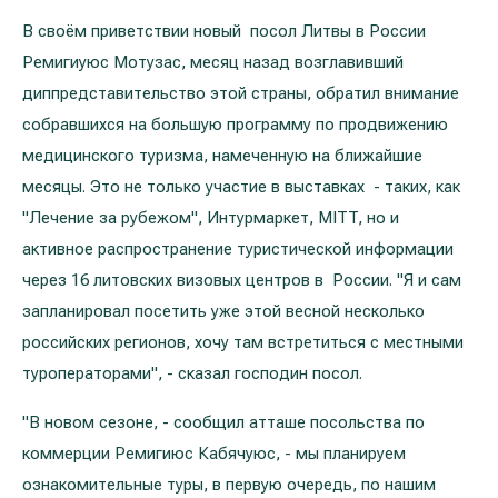
Реабилитация и спортивная медицина
В своём приветствии новый посол Литвы в России
Ремигиуюс Мотузас, месяц назад возглавивший
диппредставительство этой страны, обратил внимание
Все услуги
собравшихся на большую программу по продвижению
Все врачи
медицинского туризма, намеченную на ближайшие
месяцы. Это не только участие в выставках - таких, как
"Лечение за рубежом", Интурмаркет, MITT, но и
активное распространение туристической информации
через 16 литовских визовых центров в России. "Я и сам
запланировал посетить уже этой весной несколько
российских регионов, хочу там встретиться с местными
туроператорами", - сказал господин посол.
"В новом сезоне, - сообщил атташе посольства по
коммерции Ремигиюс Кабячуюс, - мы планируем
ознакомительные туры, в первую очередь, по нашим