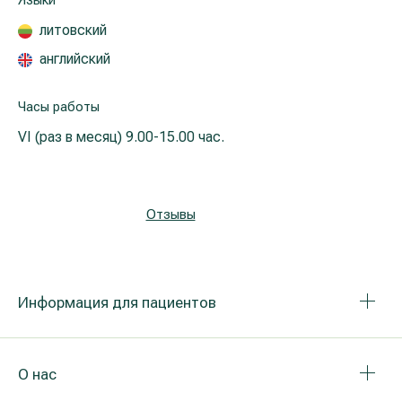
Языки
Реабилитация и спортивная медицина
литовский
английский
Все услуги
Часы работы
Все врачи
VI (раз в месяц)
9.00-15.00 час.
Отзывы
Информация для пациентов
О нас