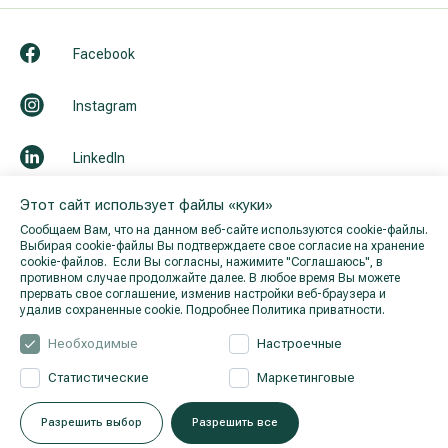
Facebook
Instagram
LinkedIn
Этот сайт использует файлы «куки»
Youtube
Сообщаем Вам, что на данном веб-сайте используются cookie-файлы.
Выбирая cookie-файлы Вы подтверждаете свое согласие на хранение
cookie-файлов. Если Вы согласны, нажимите "Cоглашаюсь", в
противном случае продолжайте далее. В любое время Вы можете
прервать свое соглашение, изменив настройки веб-браузера и
удалив сохраненные cookie.
Подробнее Политика приватности.
Необходимые
Настроечные
Статистические
Маркетинговые
© 2026 Hila. Все права защищены.
Политика приватности
.
Разрешить выбор
Разрешить все