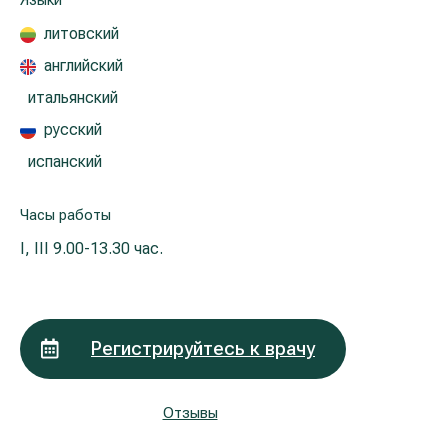
Языки
Реабилитация и спортивная медицина
литовский
английский
Все услуги
итальянский
русский
Все врачи
испанский
Часы работы
I, III
9.00-13.30 час.
Регистрируйтесь к врачу
Отзывы