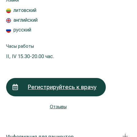
Языки
Реабилитация и спортивная медицина
литовский
английский
Все услуги
русский
Все врачи
Часы работы
II, IV
15.30-20.00 час.
Регистрируйтесь к врачу
Отзывы
Информация для пациентов