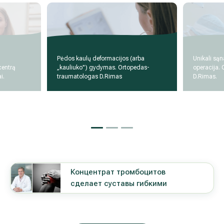
Pėdos kaulų deformacijos (arba
Unikali sąn
centrą
„kauliuko") gydymas. Ortopedas-
operacija.
i.
traumatologas D.Rimas
D.Rimas.
Концентрат тромбоцитов
сделает суставы гибкими