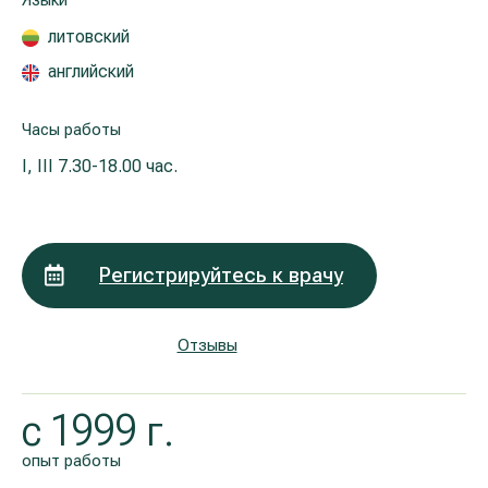
Языки
Реабилитация и спортивная медицина
литовский
английский
Все услуги
Часы работы
Все врачи
I, III
7.30-18.00 час.
Регистрируйтесь к врачу
Отзывы
с 1999 г.
oпыт работы